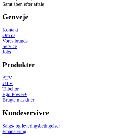
Samt åben efter aftale
Genveje
Kontakt
Om os
Vores brands
Service
Jobs
Produkter
ATV
UTV
Tilbehør
Ego Power+
Brugte maskiner
Kundeservivce
Salgs- og leveringsbetingelser
Finansiering