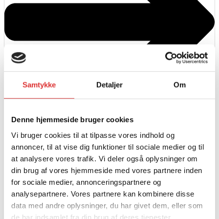
Samtykke
Detaljer
Om
Denne hjemmeside bruger cookies
Vi bruger cookies til at tilpasse vores indhold og
annoncer, til at vise dig funktioner til sociale medier og til
Læs mere
at analysere vores trafik. Vi deler også oplysninger om
LAD INSATS TIL SKOVVOGN IB1200
din brug af vores hjemmeside med vores partnere inden
for sociale medier, annonceringspartnere og
6.972,00
kr.
analysepartnere. Vores partnere kan kombinere disse
data med andre oplysninger, du har givet dem, eller som
de har indsamlet fra din brug af deres tjenester.