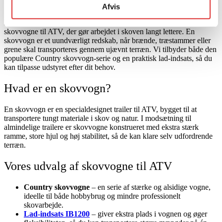
Læs mere
Afvis
Hos Vestergaards Maskinservice finder du et udvalg af robuste
skovvogne til ATV, der gør arbejdet i skoven langt lettere. En
skovvogn er et uundværligt redskab, når brænde, træstammer eller
grene skal transporteres gennem ujævnt terræn. Vi tilbyder både den
populære
Country skovvogn-serie og en praktisk lad-indsats, så du
kan tilpasse udstyret efter dit behov.
Hvad er en skovvogn?
En skovvogn er en specialdesignet trailer til ATV, bygget til at
transportere tungt materiale i skov og natur. I modsætning til
almindelige trailere er skovvogne konstrueret med ekstra stærk
ramme, store hjul og høj stabilitet, så de kan klare selv udfordrende
terræn.
Vores udvalg af skovvogne til ATV
Country skovvogne
– en serie af stærke og alsidige vogne,
ideelle til både hobbybrug og mindre professionelt
skovarbejde.
Lad-indsats IB1200
– giver ekstra plads i vognen og øger