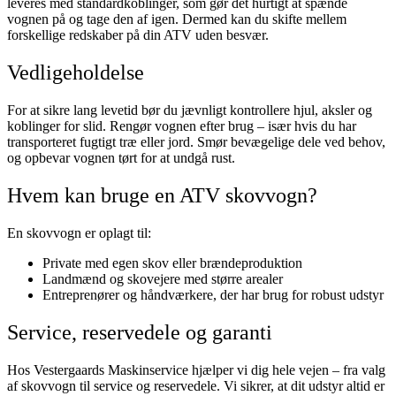
leveres med standardkoblinger, som gør det hurtigt at spænde
vognen på og tage den af igen. Dermed kan du skifte mellem
forskellige redskaber på din ATV uden besvær.
Vedligeholdelse
For at sikre lang levetid bør du jævnligt kontrollere hjul, aksler og
koblinger for slid. Rengør vognen efter brug – især hvis du har
transporteret fugtigt træ eller jord. Smør bevægelige dele ved behov,
og opbevar vognen tørt for at undgå rust.
Hvem kan bruge en ATV skovvogn?
En skovvogn er oplagt til:
Private med egen skov eller brændeproduktion
Landmænd og skovejere med større arealer
Entreprenører og håndværkere, der har brug for robust udstyr
Service, reservedele og garanti
Hos Vestergaards Maskinservice hjælper vi dig hele vejen – fra valg
af skovvogn til service og reservedele. Vi sikrer, at dit udstyr altid er