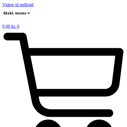
Videre til indhold
0,00
kr.
0