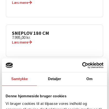
Læs mere
SNEPLOV 180 CM
7.995,00
kr.
Læs mere
SNESKRABE BLAD 150CM
2.334,37
kr.
Samtykke
Detaljer
Om
Læs mere
Denne hjemmeside bruger cookies
Vi bruger cookies til at tilpasse vores indhold og