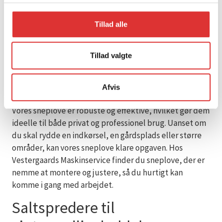
effektiviteten. Vestergaards Maskinservice tilbyder
snekæder i forskellige størrelser og modeller, så de
Tillad alle
passer perfekt til din ATV.
Sneplove til effektiv
Tillad valgte
snerydning
Afvis
Med en sneplov til din ATV bliver snerydning en leg.
Vores sneplove er robuste og effektive, hvilket gør dem
ideelle til både privat og professionel brug. Uanset om
du skal rydde en indkørsel, en gårdsplads eller større
områder, kan vores sneplove klare opgaven. Hos
Vestergaards Maskinservice finder du sneplove, der er
nemme at montere og justere, så du hurtigt kan
komme i gang med arbejdet.
Saltspredere til