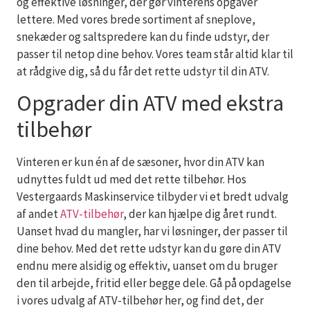
og effektive løsninger, der gør vinterens opgaver
lettere. Med vores brede sortiment af sneplove,
snekæder og saltspredere kan du finde udstyr, der
passer til netop dine behov. Vores team står altid klar til
at rådgive dig, så du får det rette udstyr til din ATV.
Opgrader din ATV med ekstra
tilbehør
Vinteren er kun én af de sæsoner, hvor din ATV kan
udnyttes fuldt ud med det rette tilbehør. Hos
Vestergaards Maskinservice tilbyder vi et bredt udvalg
af andet
ATV-tilbehør
, der kan hjælpe dig året rundt.
Uanset hvad du mangler, har vi løsninger, der passer til
dine behov. Med det rette udstyr kan du gøre din ATV
endnu mere alsidig og effektiv, uanset om du bruger
den til arbejde, fritid eller begge dele. Gå på opdagelse
i vores udvalg af ATV-tilbehør her, og find det, der