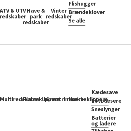
Flishugger
ATV & UTV
Have &
Vinter
Brændekløver
redskaber
park
redskaber
Se alle
redskaber
Kædesave
Multiredskaber
Plæneklippere
Græstrimmere
Hækkeklippere
Løvblæsere
Sneslynger
Batterier
og ladere
Tilbehør