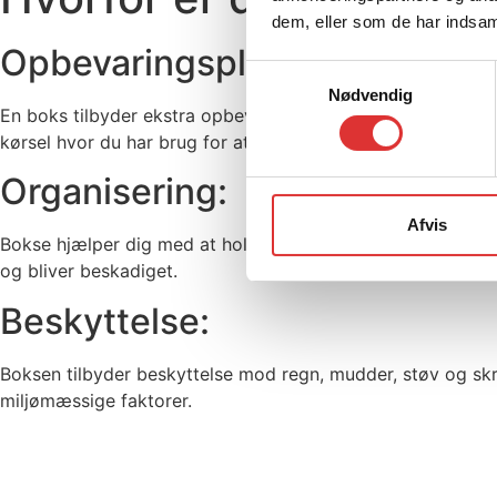
dem, eller som de har indsaml
Opbevaringsplads:
Samtykkevalg
Nødvendig
En boks tilbyder ekstra opbevaringsplads til grej, værktøj, 
kørsel hvor du har brug for at have mange ting med.
Organisering:
Afvis
Bokse hjælper dig med at holde dine ting organiseret og sik
og bliver beskadiget.
Beskyttelse:
Boksen tilbyder beskyttelse mod regn, mudder, støv og skral
miljømæssige faktorer.