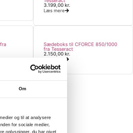
Tesseract
3.199,00
kr.
Læs mere
fra
Sædeboks til CFORCE 850/1000
fra Tesseract
2.150,00
kr.
Læs mere
Om
450
 medier og til at analysere
nden for sociale medier,
boks?
e oplysninger, du har givet