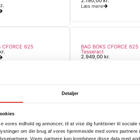
2.190,00
kr.
kr.
Læs mere
S CFORCE 625
BAG BOKS CFORCE 625 
kr.
Tesseract
2.949,00
kr.
Læs mere
Detaljer
UNT BESLAG 4PK.
CF CONNECT BASE TIL 
.
55,00
kr.
Læs mere
ookies
se vores indhold og annoncer, til at vise dig funktioner til sociale
oplysninger om din brug af vores hjemmeside med vores partnere i
idé med en for- og bag 
ysepartnere. Vores partnere kan kombinere disse data med andr