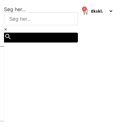
Søg her...
0
×