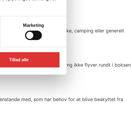
Marketing
rs aktiviteter, såsom jagt, fiske, camping eller generelt
Tillad alle
erskueligt og sikre at dine ting ikke flyver rundt i boksen
 genstande med, som har behov for at blive beskyttet fra