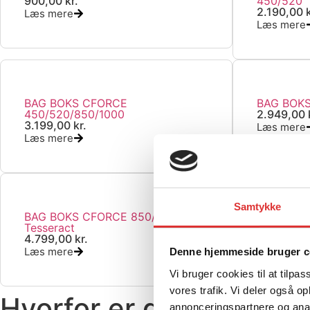
900,00
kr.
450/520
2.190,00
Læs mere
Læs mere
BAG BOKS CFORCE
BAG BOK
450/520/850/1000
2.949,00
3.199,00
kr.
Læs mere
Læs mere
Samtykke
BAG BOKS CFORCE 850/1000 fra
QUICK MO
Tesseract
330,00
kr
4.799,00
kr.
Læs mere
Læs mere
Denne hjemmeside bruger c
Vi bruger cookies til at tilpas
vores trafik. Vi deler også 
Hvorfor er det en god 
annonceringspartnere og anal