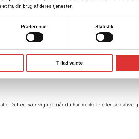
et fra din brug af deres tjenester.
Præferencer
Statistik
forsyninger etc. Dette er ekstremt hjælpsomt til dine udendø
Tillad valgte
re under kørsel. De er lavet med en struktur, som gør det ov
d. Det er især vigtigt, når du har delikate eller sensitive