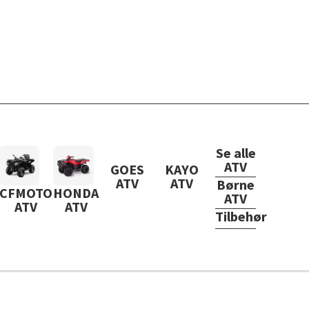
Se alle
ATV
GOES
KAYO
ATV
ATV
Børne
CFMOTO
HONDA
ATV
ATV
ATV
Tilbehør