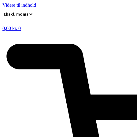
Videre til indhold
0,00
kr.
0