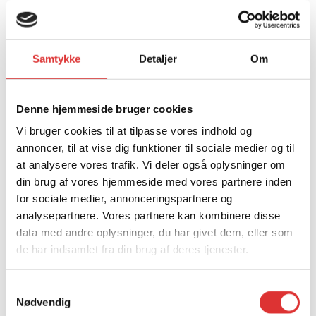
Samtykke
Detaljer
Om
Denne hjemmeside bruger cookies
Læs mere
Vi bruger cookies til at tilpasse vores indhold og
INDSPRØJTNINGS ADDITIV 150ML BENZIN
annoncer, til at vise dig funktioner til sociale medier og til
at analysere vores trafik. Vi deler også oplysninger om
69,00
kr.
din brug af vores hjemmeside med vores partnere inden
for sociale medier, annonceringspartnere og
analysepartnere. Vores partnere kan kombinere disse
data med andre oplysninger, du har givet dem, eller som
de har indsamlet fra din brug af deres tjenester.
Samtykkevalg
Nødvendig