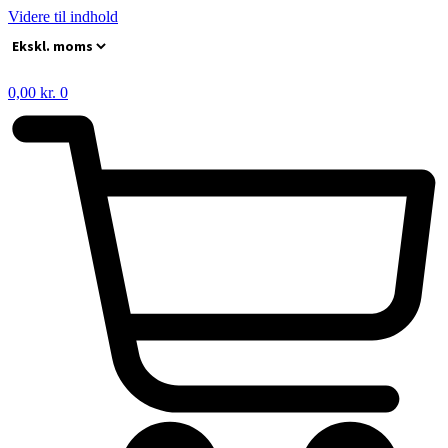
Videre til indhold
0,00
kr.
0