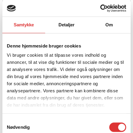
Samtykke
Detaljer
Om
Denne hjemmeside bruger cookies
Læs mere
Vi bruger cookies til at tilpasse vores indhold og
SPIL ARTRAX 3000 STÅL
annoncer, til at vise dig funktioner til sociale medier og til
at analysere vores trafik. Vi deler også oplysninger om
1.650,00
kr.
din brug af vores hjemmeside med vores partnere inden
for sociale medier, annonceringspartnere og
analysepartnere. Vores partnere kan kombinere disse
data med andre oplysninger, du har givet dem, eller som
de har indsamlet fra din brug af deres tjenester.
Samtykkevalg
Nødvendig