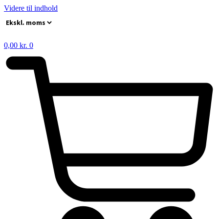
Videre til indhold
0,00
kr.
0