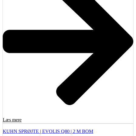
Læs mere
KUHN SPRØJTE | EVOLIS Q80 | 2 M BOM