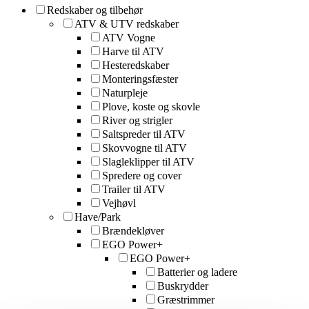
Redskaber og tilbehør
ATV & UTV redskaber
ATV Vogne
Harve til ATV
Hesteredskaber
Monteringsfæster
Naturpleje
Plove, koste og skovle
River og strigler
Saltspreder til ATV
Skovvogne til ATV
Slagleklipper til ATV
Spredere og cover
Trailer til ATV
Vejhøvl
Have/Park
Brændekløver
EGO Power+
EGO Power+
Batterier og ladere
Buskrydder
Græstrimmer