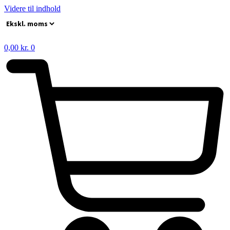
Videre til indhold
0,00
kr.
0