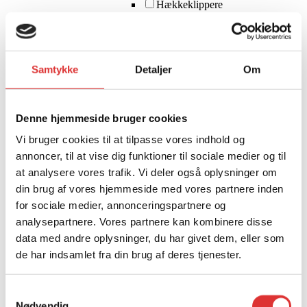
Hækkeklippere
Kædesav
Løvblæser
Multimaskine
Plæneklippere
Samtykke
Detaljer
Om
Sneslynge
Tilbehør
Flishugger
Fræser
Denne hjemmeside bruger cookies
Havefræser
Vi bruger cookies til at tilpasse vores indhold og
Stubfræser
Gårdspladsrive
annoncer, til at vise dig funktioner til sociale medier og til
Havetraktor
at analysere vores trafik. Vi deler også oplysninger om
Kultivator
din brug af vores hjemmeside med vores partnere inden
Ramper
for sociale medier, annonceringspartnere og
Slagleklipper
analysepartnere. Vores partnere kan kombinere disse
Snapper
Skov
data med andre oplysninger, du har givet dem, eller som
Flishugger
de har indsamlet fra din brug af deres tjenester.
Flishugger til Traktor
Vinter
Samtykkevalg
UTV
Nødvendig
Tilbehør