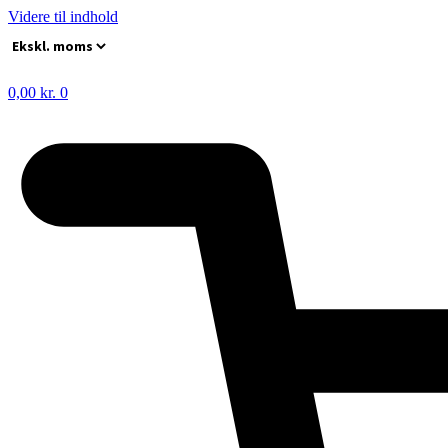
Videre til indhold
0,00
kr.
0