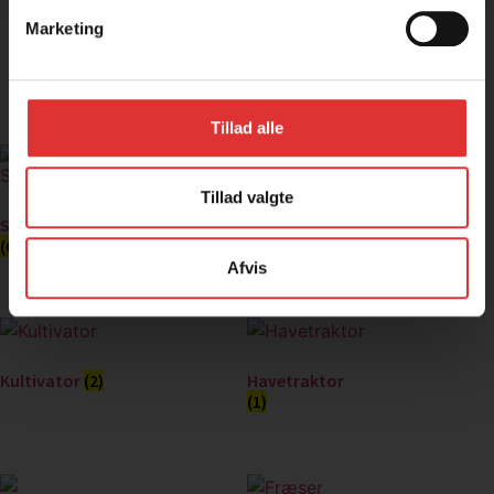
Marketing
Snapper
(3)
Tillad alle
Tillad valgte
Ramper
(1)
Slagleklipper
(6)
Afvis
Kultivator
(2)
Havetraktor
(1)