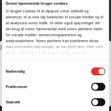
Denne hjemmeside bruger cookies
Vi bruger cookies til at tilpasse vores indhold og
EGO POWER+ BATTERI | 5,0AH ARC
LITHIUM™
annoncer, til at vise dig funktioner til sociale medier og til
1.900,00
kr.
at analysere vores trafik. Vi deler også oplysninger om
Læs mere
din brug af vores hjemmeside med vores partnere inden
for sociale medier, annonceringspartnere og
analysepartnere. Vores partnere kan kombinere disse
EGO POWER+ BUSKRYDDER | 3-
data med andre oplysninger, du har givet dem, eller som
TANDSKLINGE
de har indsamlet fra din brug af deres tjenester.
720,00
kr.
Læs mere
Samtykkevalg
Jeg handler som
Nødvendig
Tidligere
1
2
3
4
5
6
7
8
9
10
Næste
Privatperson
Firma og
Have/park
EAN
Priser inkl. moms
Præferencer
Priser ekskl. moms
Dette er vores have/park kategori. Kategorien indeholder
Snapper
plæneklippere, Texas-produkter, vores store
Statistik
EGO-sortiment og
flishugger
,
brændekløvere
og
fræsere
.