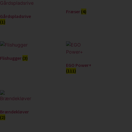
Fræser
(4)
Gårdspladsrive
(1)
Flishugger
(3)
EGO Power+
(111)
Brændekløver
(2)