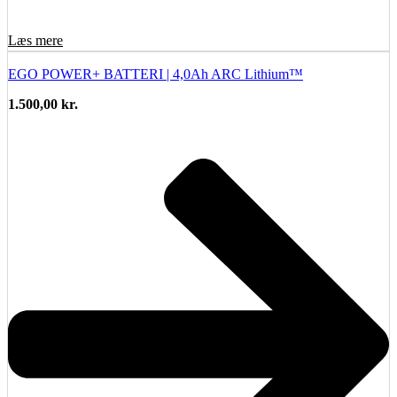
Læs mere
EGO POWER+ BATTERI | 4,0Ah ARC Lithium™
1.500,00
kr.