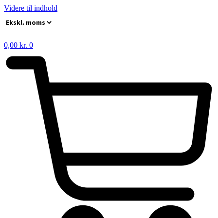
Videre til indhold
0,00
kr.
0