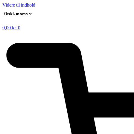
Videre til indhold
0,00
kr.
0