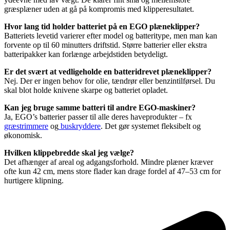
græsplæner uden at gå på kompromis med klipperesultatet.
Hvor lang tid holder batteriet på en EGO plæneklipper?
Batteriets levetid varierer efter model og batteritype, men man kan
forvente op til 60 minutters driftstid. Større batterier eller ekstra
batteripakker kan forlænge arbejdstiden betydeligt.
Er det svært at vedligeholde en batteridrevet plæneklipper?
Nej. Der er ingen behov for olie, tændrør eller benzintilførsel. Du
skal blot holde knivene skarpe og batteriet opladet.
Kan jeg bruge samme batteri til andre EGO-maskiner?
Ja, EGO’s batterier passer til alle deres haveprodukter – fx
græstrimmere
og
buskryddere
. Det gør systemet fleksibelt og
økonomisk.
Hvilken klippebredde skal jeg vælge?
Det afhænger af areal og adgangsforhold. Mindre plæner kræver
ofte kun 42 cm, mens store flader kan drage fordel af 47–53 cm for
hurtigere klipning.