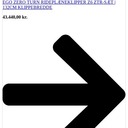
EGO ZERO TURN RIDEPLÆNEKLIPPER Z6 ZTR-SÆT |
132CM KLIPPEBREDDE
43.440,00
kr.