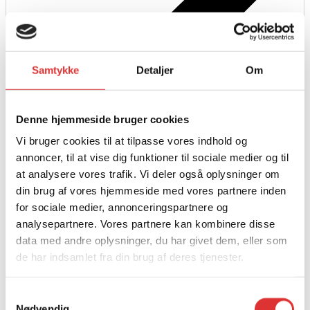
Samtykke
Detaljer
Om
Denne hjemmeside bruger cookies
Læs mere
Vi bruger cookies til at tilpasse vores indhold og
EGO SELVKØRENDE PLÆNEKLIPPER | 50CM
annoncer, til at vise dig funktioner til sociale medier og til
KLIPPEBREDDE
at analysere vores trafik. Vi deler også oplysninger om
6.300,00
kr.
din brug af vores hjemmeside med vores partnere inden
for sociale medier, annonceringspartnere og
analysepartnere. Vores partnere kan kombinere disse
data med andre oplysninger, du har givet dem, eller som
de har indsamlet fra din brug af deres tjenester.
Samtykkevalg
Nødvendig