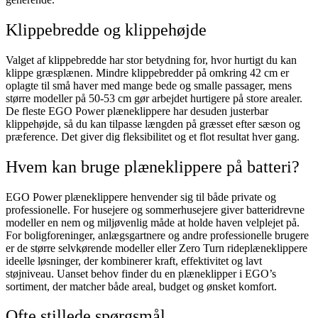
Klippebredde og klippehøjde
Valget af klippebredde har stor betydning for, hvor hurtigt du kan
klippe græsplænen. Mindre klippebredder på omkring 42 cm er
oplagte til små haver med mange bede og smalle passager, mens
større modeller på 50-53 cm gør arbejdet hurtigere på store arealer.
De fleste EGO Power plæneklippere har desuden justerbar
klippehøjde, så du kan tilpasse længden på græsset efter sæson og
præference. Det giver dig fleksibilitet og et flot resultat hver gang.
Hvem kan bruge plæneklippere på batteri?
EGO Power plæneklippere henvender sig til både private og
professionelle. For husejere og sommerhusejere giver batteridrevne
modeller en nem og miljøvenlig måde at holde haven velplejet på.
For boligforeninger, anlægsgartnere og andre professionelle brugere
er de større selvkørende modeller eller Zero Turn rideplæneklippere
ideelle løsninger, der kombinerer kraft, effektivitet og lavt
støjniveau. Uanset behov finder du en plæneklipper i EGO’s
sortiment, der matcher både areal, budget og ønsket komfort.
Ofte stillede spørgsmål