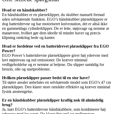
Hvad er en håndskubber?
En håndskubber er en plæneklipper, du skubber manuelt fremad
uden selvkørende funktion. EGO’s håndskubber plæneklippere er
dog batteridrevne og har motoriseret knivrotation, det er altså ikke
en gammeldags cylinderklipper. De er lette, støjsvage og nemme at
manøvrere, hvilket gør dem ideelle til mindre haver og præcis
klipning omkring bede og kanter.
Hvad er fordelene ved en batteridrevet plæneklipper fra EGO
Power?
EGO Power’s batteridrevne plæneklippere giver høj ydeevne med
lavt støjniveau og nul emissioner. De kræver minimal
vedligeholdelse og er nemme at betjene. Du slipper samtidig for
benzin, olie og startproblemer.
Hvilken plæneklipper passer bedst til en stor have?
Til større arealer anbefales en selvkørende model som EGO’s 47 cm
plæneklipper. Den klarer store områder effektivt og kræver minimal
fysisk anstrengelse.
Er en håndskubber plæneklipper kraftig nok til almindelig
brug?
Ja, især EGO’s batteridrevne håndskubbere, som kombinerer høj
ydeevne med lav vægt. De klarer fint små og mellemstore