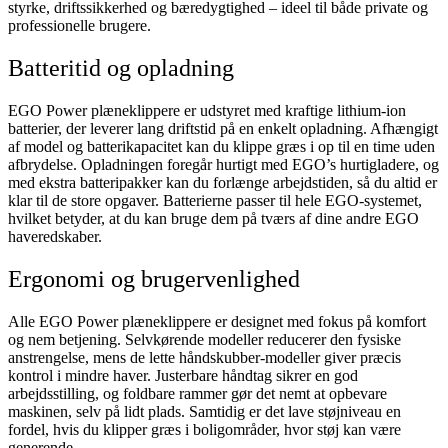
styrke, driftssikkerhed og bæredygtighed – ideel til både private og
professionelle brugere.
Batteritid og opladning
EGO Power plæneklippere er udstyret med kraftige lithium-ion
batterier, der leverer lang driftstid på en enkelt opladning. Afhængigt
af model og batterikapacitet kan du klippe græs i op til en time uden
afbrydelse. Opladningen foregår hurtigt med EGO’s hurtigladere, og
med ekstra batteripakker kan du forlænge arbejdstiden, så du altid er
klar til de store opgaver. Batterierne passer til hele EGO-systemet,
hvilket betyder, at du kan bruge dem på tværs af dine andre EGO
haveredskaber.
Ergonomi og brugervenlighed
Alle EGO Power plæneklippere er designet med fokus på komfort
og nem betjening. Selvkørende modeller reducerer den fysiske
anstrengelse, mens de lette håndskubber-modeller giver præcis
kontrol i mindre haver. Justerbare håndtag sikrer en god
arbejdsstilling, og foldbare rammer gør det nemt at opbevare
maskinen, selv på lidt plads. Samtidig er det lave støjniveau en
fordel, hvis du klipper græs i boligområder, hvor støj kan være
generende.