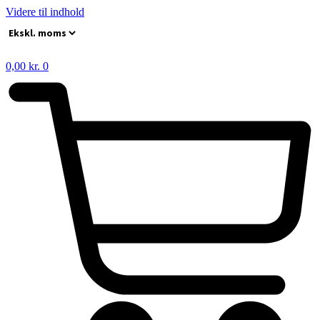
Videre til indhold
0,00
kr.
0