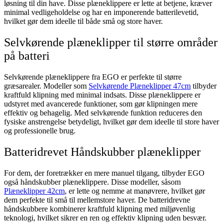
løsning til din have. Disse plæneklippere er lette at betjene, kræver
minimal vedligeholdelse og har en imponerende batterilevetid,
hvilket gør dem ideelle til både små og store haver.
Selvkørende plæneklipper til større områder
på batteri
Selvkørende plæneklippere fra EGO er perfekte til større
græsarealer. Modeller som
Selvkørende Plæneklipper 47cm
tilbyder
kraftfuld klipning med minimal indsats. Disse plæneklippere er
udstyret med avancerede funktioner, som gør klipningen mere
effektiv og behagelig. Med selvkørende funktion reduceres den
fysiske anstrengelse betydeligt, hvilket gør dem ideelle til store haver
og professionelle brug.
Batteridrevet Håndskubber plæneklipper
For dem, der foretrækker en mere manuel tilgang, tilbyder EGO
også håndskubber plæneklippere. Disse modeller, såsom
Plæneklipper 42cm
, er lette og nemme at manøvrere, hvilket gør
dem perfekte til små til mellemstore haver. De batteridrevne
håndskubbere kombinerer kraftfuld klipning med miljøvenlig
teknologi, hvilket sikrer en ren og effektiv klipning uden besvær.