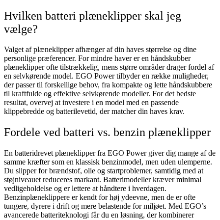
Hvilken batteri plæneklipper skal jeg
vælge?
Valget af plæneklipper afhænger af din haves størrelse og dine
personlige præferencer. For mindre haver er en håndskubber
plæneklipper ofte tilstrækkelig, mens større områder drager fordel af
en selvkørende model. EGO Power tilbyder en række muligheder,
der passer til forskellige behov, fra kompakte og lette håndskubbere
til kraftfulde og effektive selvkørende modeller. For det bedste
resultat, overvej at investere i en model med en passende
klippebredde og batterilevetid, der matcher din haves krav.
Fordele ved batteri vs. benzin plæneklipper
En batteridrevet plæneklipper fra EGO Power giver dig mange af de
samme kræfter som en klassisk benzinmodel, men uden ulemperne.
Du slipper for brændstof, olie og startproblemer, samtidig med at
støjniveauet reduceres markant. Batterimodeller kræver minimal
vedligeholdelse og er lettere at håndtere i hverdagen.
Benzinplæneklippere er kendt for høj ydeevne, men de er ofte
tungere, dyrere i drift og mere belastende for miljøet. Med EGO’s
avancerede batteriteknologi får du en løsning, der kombinerer