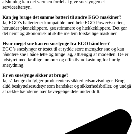
afslutning kan det være en fordel at give sneslyngen et
serviceeftersyn.
Kan jeg bruge det samme batteri til andre EGO-maskiner?
Ja, EGO’s batterier er kompatible med hele EGO Power+-serien,
herunder plæneklippere, græstrimmere og hækkeklippere. Det gør
det nemt og økonomisk at skifte mellem forskellige maskiner.
Hvor meget sne kan en sneslynge fra EGO håndtere?
EGO’s sneslynger er testet til at rydde store mængder sne og kan
håndtere sne i både lette og tunge lag, afhængig af modellen. De er
udstyret med kraftige motorer og effektiv udkastning for hurtig
snerydning.
Er en sneslynge sikker at bruge?
Ja, så længe du følger producentens sikkerhedsanvisninger. Brug
altid beskyttelsesudstyr som handsker og sikkerhedsbriller, og undgå
at række hænderne nær bevægelige dele under drift.