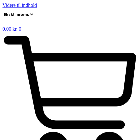
Videre til indhold
0,00
kr.
0