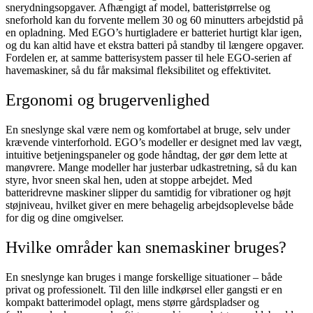
snerydningsopgaver. Afhængigt af model, batteristørrelse og
sneforhold kan du forvente mellem 30 og 60 minutters arbejdstid på
en opladning. Med EGO’s hurtigladere er batteriet hurtigt klar igen,
og du kan altid have et ekstra batteri på standby til længere opgaver.
Fordelen er, at samme batterisystem passer til hele EGO-serien af
havemaskiner, så du får maksimal fleksibilitet og effektivitet.
Ergonomi og brugervenlighed
En sneslynge skal være nem og komfortabel at bruge, selv under
krævende vinterforhold. EGO’s modeller er designet med lav vægt,
intuitive betjeningspaneler og gode håndtag, der gør dem lette at
manøvrere. Mange modeller har justerbar udkastretning, så du kan
styre, hvor sneen skal hen, uden at stoppe arbejdet. Med
batteridrevne maskiner slipper du samtidig for vibrationer og højt
støjniveau, hvilket giver en mere behagelig arbejdsoplevelse både
for dig og dine omgivelser.
Hvilke områder kan snemaskiner bruges?
En sneslynge kan bruges i mange forskellige situationer – både
privat og professionelt. Til den lille indkørsel eller gangsti er en
kompakt batterimodel oplagt, mens større gårdspladser og