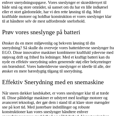
enhver snerydningsopgave. Vores sneslynger er skræddersyet til
både små og store områder, så uanset om du har en lille indkørsel
eller et stort gårdområde, har vi den rette løsning til dig. Med
kraftfulde motorer og holdbar konstruktion er vores sneslynger klar
til at håndtere selv de mest udfordrende sneforhold.
Prøv vores sneslynge på batteri
Ønsker du en mere miljøvenlig og bekvem løsning til din
snerydning? Så skulle du overveje vores batteridrevne sneslynger fra
EGO. Disse innovative maskiner kombinerer kraftfuld ydeevne med
støjsvag drift og frihed fra ledninger. Med et kraftigt batteri kan du
nyde en effektiv snerydning uden generende støj eller bekymringer
om brændstof. Vores batteridrevne sneslynger er ideelle til alle, der
ønsker en mere bæredygtig tilgang til snerydning.
Effektiv Snerydning med en snemaskine
Når sneen dækker landskabet, er vores sneslynger klar til at træde
til. Disse pålidelige maskiner er udstyret med kraftige motorer og
avanceret teknologi, der gør dem i stand til at klare store mængder
sne på kort tid. Med justerbare indstillinger og robuste
konstruktioner kan vores sneslynger håndtere enhver