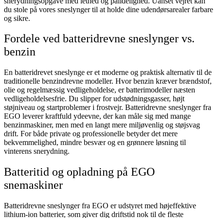
snerydningsopgave med lethed og pålidelighed. Uanset vejret kan
du stole på vores sneslynger til at holde dine udendørsarealer farbare
og sikre.
Fordele ved batteridrevne sneslynger vs.
benzin
En batteridrevet sneslynge er et moderne og praktisk alternativ til de
traditionelle benzindrevne modeller. Hvor benzin kræver brændstof,
olie og regelmæssig vedligeholdelse, er batterimodeller næsten
vedligeholdelsesfrie. Du slipper for udstødningsgasser, højt
støjniveau og startproblemer i frostvejr. Batteridrevne sneslynger fra
EGO leverer kraftfuld ydeevne, der kan måle sig med mange
benzinmaskiner, men med en langt mere miljøvenlig og støjsvag
drift. For både private og professionelle betyder det mere
bekvemmelighed, mindre besvær og en grønnere løsning til
vinterens snerydning.
Batteritid og opladning på EGO
snemaskiner
Batteridrevne sneslynger fra EGO er udstyret med højeffektive
lithium-ion batterier, som giver dig driftstid nok til de fleste