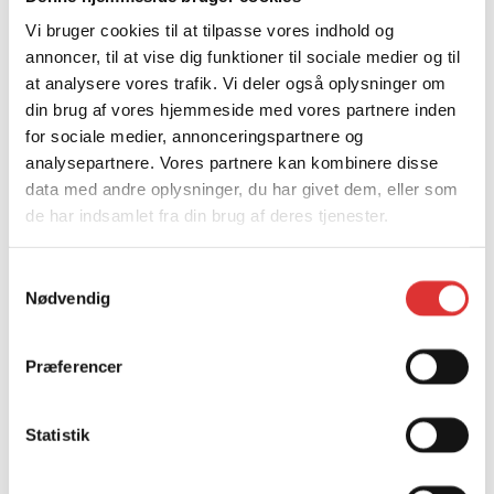
Vi bruger cookies til at tilpasse vores indhold og
annoncer, til at vise dig funktioner til sociale medier og til
at analysere vores trafik. Vi deler også oplysninger om
din brug af vores hjemmeside med vores partnere inden
for sociale medier, annonceringspartnere og
analysepartnere. Vores partnere kan kombinere disse
Læs mere
data med andre oplysninger, du har givet dem, eller som
de har indsamlet fra din brug af deres tjenester.
Sneslynge 2400
9.760,00
kr.
Samtykkevalg
Nødvendig
Præferencer
Statistik