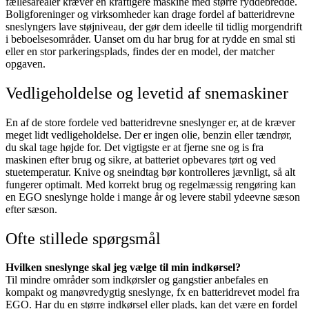
fællesarealer kræver en kraftigere maskine med større ryddebredde.
Boligforeninger og virksomheder kan drage fordel af batteridrevne
sneslyngers lave støjniveau, der gør dem ideelle til tidlig morgendrift
i beboelsesområder. Uanset om du har brug for at rydde en smal sti
eller en stor parkeringsplads, findes der en model, der matcher
opgaven.
Vedligeholdelse og levetid af snemaskiner
En af de store fordele ved batteridrevne sneslynger er, at de kræver
meget lidt vedligeholdelse. Der er ingen olie, benzin eller tændrør,
du skal tage højde for. Det vigtigste er at fjerne sne og is fra
maskinen efter brug og sikre, at batteriet opbevares tørt og ved
stuetemperatur. Knive og sneindtag bør kontrolleres jævnligt, så alt
fungerer optimalt. Med korrekt brug og regelmæssig rengøring kan
en EGO sneslynge holde i mange år og levere stabil ydeevne sæson
efter sæson.
Ofte stillede spørgsmål
Hvilken sneslynge skal jeg vælge til min indkørsel?
Til mindre områder som indkørsler og gangstier anbefales en
kompakt og manøvredygtig sneslynge, fx en batteridrevet model fra
EGO. Har du en større indkørsel eller plads, kan det være en fordel