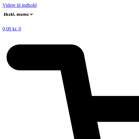
Videre til indhold
0,00
kr.
0