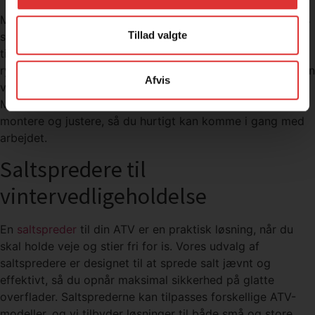
Med en sneplov til din ATV bliver snerydning en leg. Vores
Tillad valgte
sneplove er robuste og effektive, hvilket gør dem ideelle
til både privat og professionel brug. Uanset om du skal
rydde en indkørsel, en gårdsplads eller større områder, kan
Afvis
vores sneplove klare opgaven. Hos Vestergaards
Maskinservice finder du sneplove, der er nemme at
montere og justere, så du hurtigt kan komme i gang med
arbejdet.
Saltspredere til
vintervedligeholdelse
En
saltspreder
til din ATV er en praktisk løsning, når du
skal holde veje og stier fri for is. Vores udvalg af
saltspredere er designet til at sprede salt jævnt og
effektivt, så du opnår maksimal sikkerhed på glatte
overflader. Saltsprederne kan tilpasses forskellige ATV-
modeller, og vi tilbyder løsninger til både små og store