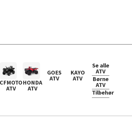
Se alle
ATV
GOES
KAYO
ATV
ATV
Børne
CFMOTO
HONDA
ATV
ATV
ATV
Tilbehør