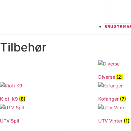
BRUGTE MA
Tilbehør
Diverse
(2)
Kioti K9
(8)
Kofanger
(7)
UTV Spil
UTV Vinter
(1)