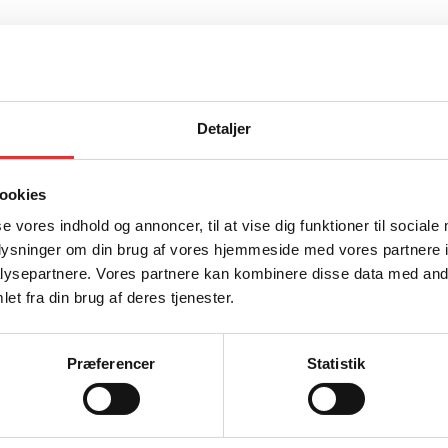
Detaljer
Genveje
Produkter
Kontakt
ATV
Om os
UTV
ookies
Service
Tilbehør
se vores indhold og annoncer, til at vise dig funktioner til sociale
Ego Power+
oplysninger om din brug af vores hjemmeside med vores partnere i
Brugte maskin
ysepartnere. Vores partnere kan kombinere disse data med andr
et fra din brug af deres tjenester.
Præferencer
Statistik