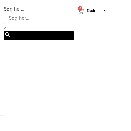
Søg her...
0
×