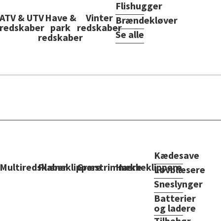
Flishugger
ATV & UTV
Have &
Vinter
Brændekløver
redskaber
park
redskaber
Se alle
redskaber
Kædesave
Multiredskaber
Plæneklippere
Græstrimmere
Hækkeklippere
Løvblæsere
Sneslynger
Batterier
og ladere
Tilbehør