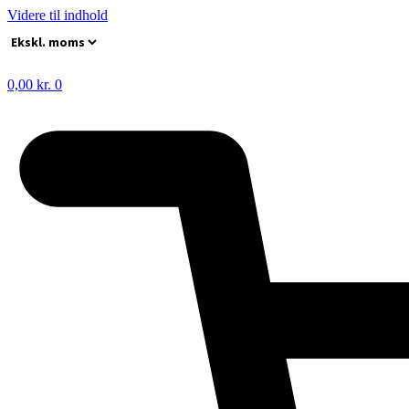
Videre til indhold
0,00
kr.
0