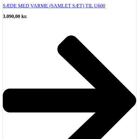
SÆDE MED VARME (SAMLET SÆT) TIL U600
3.090,00
kr.