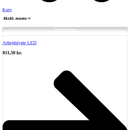
Kurv
Ekstraudstyr
Arbejdslygte LED
831,50
kr.