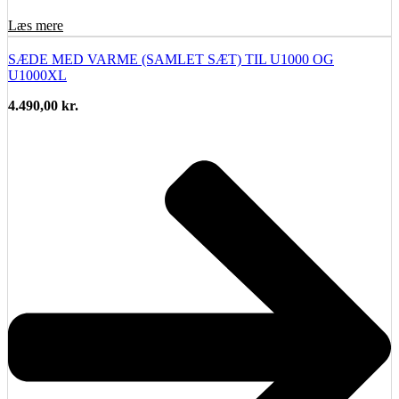
Læs mere
SÆDE MED VARME (SAMLET SÆT) TIL U1000 OG
U1000XL
4.490,00
kr.