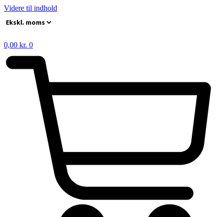
Videre til indhold
0,00
kr.
0