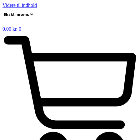
Videre til indhold
0,00
kr.
0