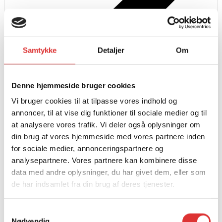
Samtykke
Detaljer
Om
Læs mere
Denne hjemmeside bruger cookies
UFORCE 600 Kabine Pro
Vi bruger cookies til at tilpasse vores indhold og
annoncer, til at vise dig funktioner til sociale medier og til
49.900,00
kr.
at analysere vores trafik. Vi deler også oplysninger om
din brug af vores hjemmeside med vores partnere inden
for sociale medier, annonceringspartnere og
analysepartnere. Vores partnere kan kombinere disse
data med andre oplysninger, du har givet dem, eller som
de har indsamlet fra din brug af deres tjenester.
Samtykkevalg
Nødvendig