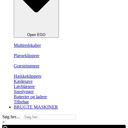
Open EGO
Multiredskaber
Plæneklippere
Græstrimmere
Hækkeklippere
Kædesave
Løvblæsere
Sneslynger
Batterier og ladere
Tilbehør
BRUGTE MASKINER
Søg her...
×