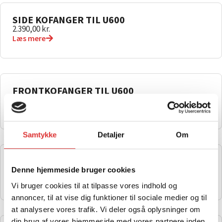
SIDE KOFANGER TIL U600
2.390,00
kr.
Læs mere
FRONTKOFANGER TIL U600
2.590,00
kr.
Læs mere
Samtykke
Detaljer
Om
FORKOFANGER TIL U1000 OG U1000XL
2.590,00
kr.
Denne hjemmeside bruger cookies
Læs mere
Vi bruger cookies til at tilpasse vores indhold og
annoncer, til at vise dig funktioner til sociale medier og til
at analysere vores trafik. Vi deler også oplysninger om
din brug af vores hjemmeside med vores partnere inden