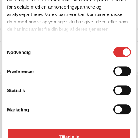
FORKOFANGER TIL ZFORCE 950 SPORT
for sociale medier, annonceringspartnere og
3.490,00
kr.
analysepartnere. Vores partnere kan kombinere disse
Læs mere
data med andre oplysninger, du har givet dem, eller som
de har indsamlet fra din brug af deres tjenester.
Samtykkevalg
BAGKOFANGER TIL ZFORCE 950 SPORT
Nødvendig
1.690,00
kr.
Læs mere
Præferencer
Statistik
Marketing
Vestvej 83, 9310 Vodskov
Industrivej 22B, 7430 Ikast
+45 40 13 40 55
Tillad alle