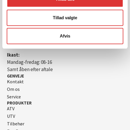
info@vmservice.dk
ÅBNINGSTIDER
Tillad valgte
Vodskov:
Mandag-torsdag: 07-16
Fredag: 07-12
Afvis
Lørdag: 09-12
Ikast:
Mandag-fredag: 08-16
Samt åben efter aftale
GENVEJE
Kontakt
Om os
Service
PRODUKTER
ATV
UTV
Tilbehør