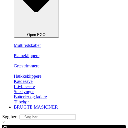
Open EGO
Multiredskaber
Plæneklippere
Græstrimmere
Hækkeklippere
Kædesave
Løvblæsere
Sneslynger
Batterier og ladere
Tilbehør
BRUGTE MASKINER
Søg her...
×