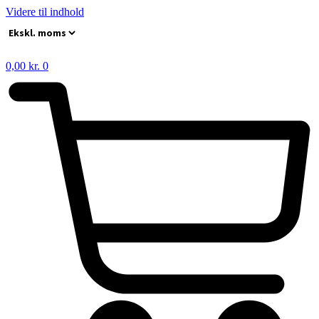
Videre til indhold
0,00
kr.
0