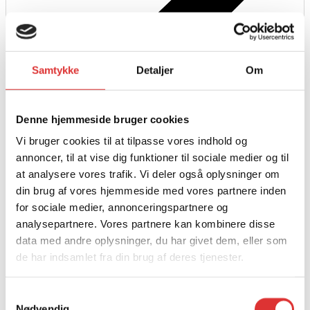
Samtykke
Detaljer
Om
Læs mere
Denne hjemmeside bruger cookies
PVC cover til G2 500 Pro
Vi bruger cookies til at tilpasse vores indhold og
annoncer, til at vise dig funktioner til sociale medier og til
1.218,75
kr.
at analysere vores trafik. Vi deler også oplysninger om
din brug af vores hjemmeside med vores partnere inden
for sociale medier, annonceringspartnere og
analysepartnere. Vores partnere kan kombinere disse
data med andre oplysninger, du har givet dem, eller som
de har indsamlet fra din brug af deres tjenester.
Samtykkevalg
Nødvendig