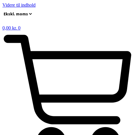
Videre til indhold
0,00
kr.
0