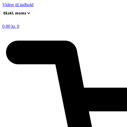
Videre til indhold
0,00
kr.
0