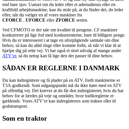
end bare sjov. Uanset om du leder efter et adrenalinsus eller en
kraftfuld arbejdsmaskine, kan du stole på, at du finder det, du leder
efter, når du vælger en af ​​vores maskiner fra
CFORCE
,
UFORCE
eller
ZFORCE
serien.
Ved CFMOTO er der tale om kvalitet til pengene. CF-maskiner
konkurrerer på lige fod med konkurrenterne, bare til billigere penge.
Hvis du er interesseret i at tage en uforpligtende samtale om dine
behov, så kan du altid ringe eller komme forbi, så står vi klar til at
hjælpe dig på rette vej. Vi har også et stort udvalg af mange andre
ATV’er
, så du netop kan få lige den der passer til dine behov.
SÅDAN ER REGLERNE I DANMARK
Du kan indregistrere og få plader på en ATV, fordi maskinerne er
T3A-godkendt. Som udgangspunkt må du ikke køre med en ATV
på offentlig vej. Det kræver at du får den indregistreret, hvis du har
behov for at færdes på veje og områder, hvor trafikreglerne er
gældende. Vores ATV’er kan indregistreres som traktor eller til
godstransport.
Som en traktor