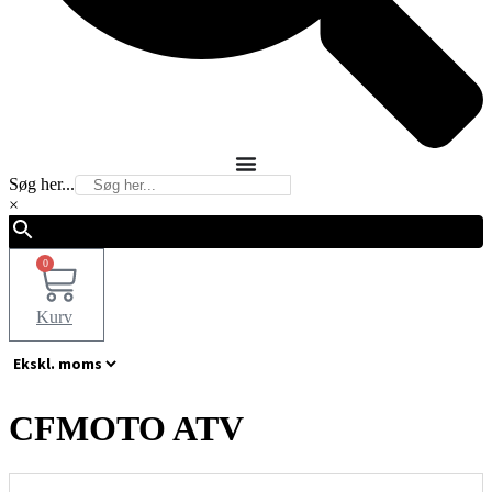
Søg her...
×
0
Kurv
CFMOTO ATV