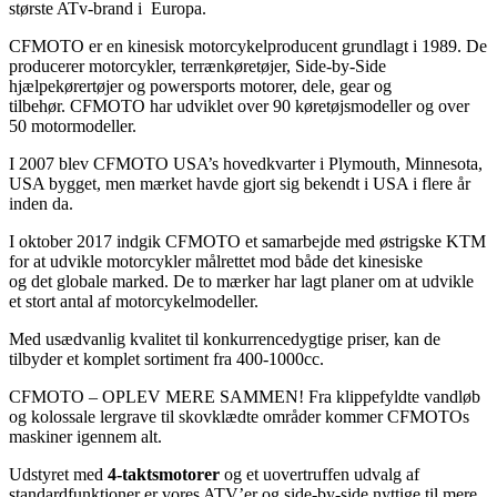
største ATv-brand i Europa.
CFM
OTO
er en kinesisk motorcykelproducent grundlagt i
1989. De
producerer motorcykler, terrænkøretøjer,
Side-by-Side
hjælpekørertøjer og
powersports
motorer, dele, gear og
tilbehør.
CFMOTO
har udviklet over 90
køretøjsmodeller og over
50 motormodeller.
I 2007 blev CFMOTO USA’s hovedkvarter i Plymouth, Minnesota,
USA bygget
, men mærket havde gjort sig bekendt i USA i flere år
inden da.
I oktober 2017 indgik CFMOTO et samarbejde med østrigske KTM
for at udvikle
moto
r
cykler
målret
tet mod både det kinesiske
og
det
globale marked. De to mærker har lagt planer om at udvikle
et stort antal af
motorcykelmodeller
.
Med usædvanlig kvalitet til konkurrencedygtige priser, kan de
tilbyder et komplet sortiment fra 400-1000cc.
CFMOTO – OPLEV MERE SAMMEN! Fra klippefyldte vandløb
og kolossale lergrave til skovklædte områder kommer CFMOTOs
maskiner igennem alt.
Udstyret med
4-taktsmotorer
og et uovertruffen udvalg af
standardfunktioner er vores ATV’er og side-by-side nyttige til mere