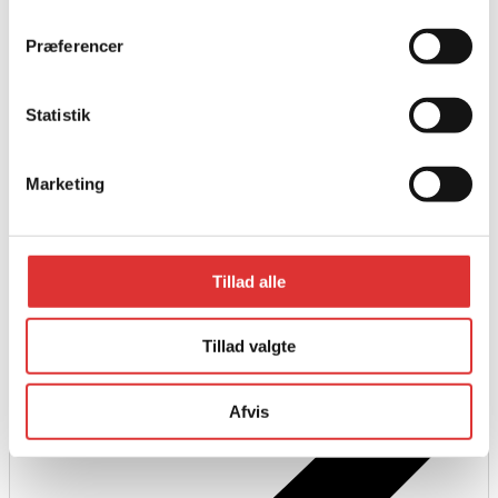
Læs mere
Præferencer
CFMOTO CFORCE 1000 MV
95.920,00
kr.
Statistik
Marketing
Tillad alle
Tillad valgte
Afvis