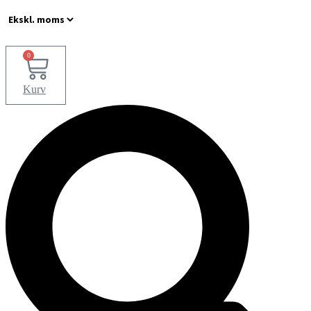
Videre
til
indhold
0
Kurv