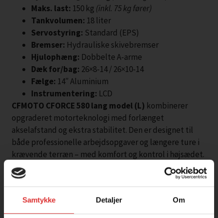
Maks. last:
150 kg
(inkl. 75 kg fører)
Tankvolumen:
18 liter
Servostyring:
Standard (EPS)
Bremser:
Hydrauliske skivebremser
Hjulophæng:
Dobbelte A-arme
Dæk for/bag:
26×8-14 / 26×10-14
Fælge:
14″ Aluminium
Instrumentering:
LCD
CFMOTO CFORCE 580 lang model (L)
kombinerer
opgraderet motorteknologi med forlænget
akselafstand og ekstra stabilitet. Den er designet til
både professionelle arbejdsopgaver og længere ture i
krævende terræn – med komfort og kontrol i højsædet.
Den forbedrede
580 cc motor med 45 hk
og
51 Nm
drejningsmoment
leverer kraftfuld og forudsigelig
performance. Den elektroniske gasregulering og
Samtykke
Detaljer
Om
opgraderede ECU giver adgang til
flere køre modes
, så