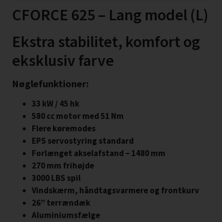
CFORCE 625 – Lang model (L)
Ekstra stabilitet, komfort og
eksklusiv farve
Nøglefunktioner:
33 kW / 45 hk
580 cc motor med 51 Nm
Flere køremodes
EPS servostyring standard
Forlænget akselafstand – 1480 mm
270 mm frihøjde
3000 LBS spil
Vindskærm, håndtagsvarmere og frontkurv
26” terrændæk
Aluminiumsfælge