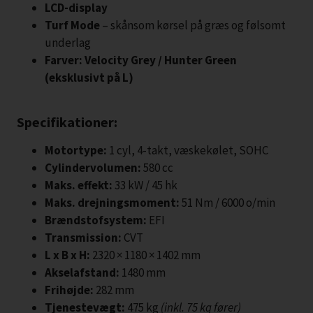
LCD-display
Turf Mode
– skånsom kørsel på græs og følsomt
underlag
Farver: Velocity Grey / Hunter Green
(eksklusivt på L)
Specifikationer:
Motortype:
1 cyl, 4-takt, væskekølet, SOHC
Cylindervolumen:
580 cc
Maks. effekt:
33 kW / 45 hk
Maks. drejningsmoment:
51 Nm / 6000 o/min
Brændstofsystem:
EFI
Transmission:
CVT
L x B x H:
2320 × 1180 × 1402 mm
Akselafstand:
1480 mm
Frihøjde:
282 mm
Tjenestevægt:
475 kg
(inkl. 75 kg fører)