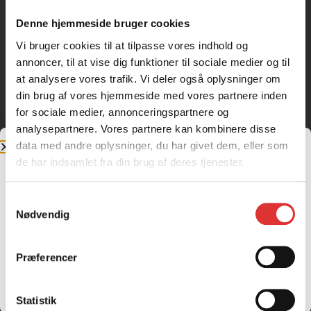
du kan vælge mellem to køreprogrammer afhængigt af
underlag og opgave.
Denne hjemmeside bruger cookies
Vi bruger cookies til at tilpasse vores indhold og
Den lange model har en
akselafstand på 1480 mm
,
annoncer, til at vise dig funktioner til sociale medier og til
hvilket giver øget stabilitet ved belastning og træk.
at analysere vores trafik. Vi deler også oplysninger om
EPS servostyring er standard
, og sammen med 282
din brug af vores hjemmeside med vores partnere inden
mm frihøjde og 26” terrændæk sikrer det optimal
for sociale medier, annonceringspartnere og
fremkommelighed.
analysepartnere. Vores partnere kan kombinere disse
data med andre oplysninger, du har givet dem, eller som
Som standard får du
vindskærm, håndtagsvarmere,
de har indsamlet fra din brug af deres tjenester.
frontkurv og 3000 LBS spil
, hvilket gør modellen
særligt velegnet til helårsbrug. Den eksklusive farve
Hunter Green
fås kun på den lange version og giver et
Samtykkevalg
Jeg handler som
Nødvendig
robust og professionelt udtryk.
Privatperson
Firma og
EAN
Modellen kommer også i en kort version, som du kan se
Priser inkl. moms
Præferencer
her.
Priser ekskl. moms
Klargøring: +2700,-
(ekskl. moms)
Statistik