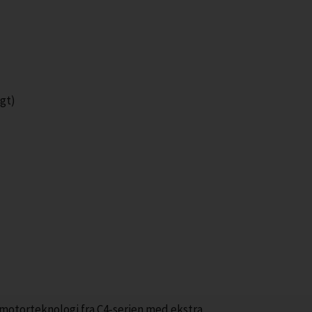
gt)
motorteknologi fra C4-serien med ekstra