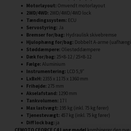
Motorlayout:
Omvendt motorlayout
2WD/4WD:
2WD/4WD/4WD lock
Tændingssystem:
ECU
Servostyring:
Ja
Bremser for/bag:
Hydraulisk skivebremse
Hjulophæng for/bag:
Dobbelt A-arme (uafhængi
Støddæmpere:
Oliestøddæmpere
Dæk for/bag:
25×8-12 / 25×8-12
Fælge:
Aluminium
Instrumentering:
LCD 5,9″
LxBxH:
2355 x 1175 x 1360 mm
Frihøjde:
275 mm
Akselafstand:
1290 mm
Tankvolumen:
17 l
Max lastvægt:
195 kg (inkl. 75 kg fører)
Tjenestevægt:
457 kg (inkl. 75 kg fører)
Diff lock bag:
ja
CFMOTO CFORCE C4 Lang model
kombinerer den nye 