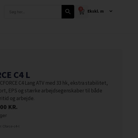
0
CE C4 L
FORCE C4 Lang ATV med 33 hk, ekstra stabilitet,
ort, EPS og stærke arbejdsegenskaber til både
ritid og arbejde.
,00
KR.
ager
 Cforce-c4-l