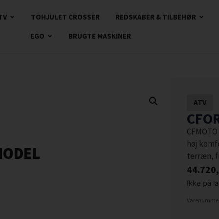
TV
TOHJULET CROSSER
REDSKABER & TILBEHØR
EGO
BRUGTE MASKINER
ATV
CFOR
CFMOTO C
høj komf
MODEL
terræn, f
44.720
Ikke på l
Varenummer: