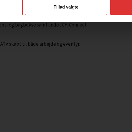
CFORCE-kvalitet gør denne lange model til
Tillad valgte
stra komfort og stabilitet.
ront- og bagbokse samt andet CF-Connect
TV skabt til både arbejde og eventyr.