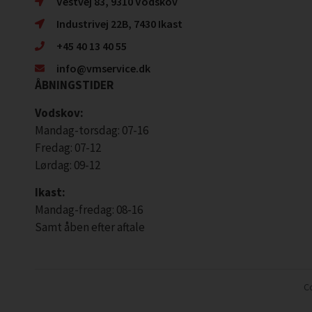
Vestvej 83, 9310 Vodskov
Industrivej 22B, 7430 Ikast
+45 40 13 40 55
info@vmservice.dk
ÅBNINGSTIDER
Vodskov:
Mandag-torsdag: 07-16
Fredag: 07-12
Lørdag: 09-12
Ikast:
Mandag-fredag: 08-16
Samt åben efter aftale
Co