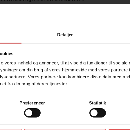
r ønsker en ATV med endnu mere komfort og
 længere ture i terrænet.
,5 Nm drejningsmoment, hvilket giver stærk
mvendte motorlayout reducerer
Detaljer
lig køreoplevelse, selv under krævende
ookies
sel, særligt ved kørsel med belastning,
se vores indhold og annoncer, til at vise dig funktioner til sociale
bedrede affjedring med 235 mm vandring
oplysninger om din brug af vores hjemmeside med vores partnere i
reb.
Jeg handler som
ysepartnere. Vores partnere kan kombinere disse data med andr
l og tykkere sædepude giver en mere
et fra din brug af deres tjenester.
Privatperson
Firma og EAN
nøvreringen lettere – både ved arbejde og
Priser inkl. moms
Priser ekskl. moms
Præferencer
Statistik
erne med kraftige lastrack i 2 mm stål,
 kg. Med CF-Connect hurtigmonteringssystem
bevaringsløsninger.