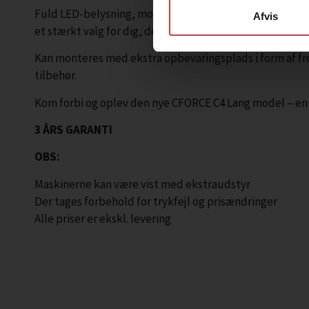
Fuld LED-belysning, moderne design og gennemprøvet 
Afvis
et stærkt valg for dig, der ønsker en alsidig ATV med ek
Kan monteres med ekstra opbevaringsplads i form af f
tilbehør.
Kom forbi og oplev den nye CFORCE C4 Lang model – en A
3 ÅRS GARANTI
OBS:
Maskinerne kan være vist med ekstraudstyr
Der tages forbehold for trykfejl og prisændringer
Alle priser er ekskl. levering