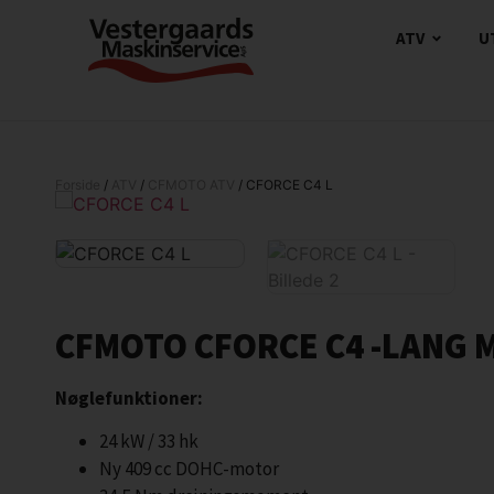
ATV
U
Forside
/
ATV
/
CFMOTO ATV
/ CFORCE C4 L
CFMOTO CFORCE C4 -LANG 
Nøglefunktioner:
24 kW / 33 hk
Ny 409 cc DOHC-motor