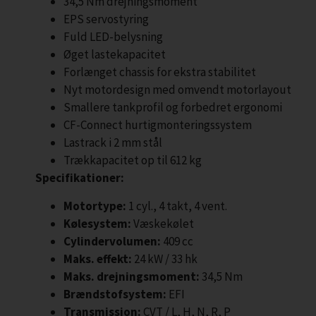
34,5 Nm drejningsmoment
EPS servostyring
Fuld LED-belysning
Øget lastekapacitet
Forlænget chassis for ekstra stabilitet
Nyt motordesign med omvendt motorlayout
Smallere tankprofil og forbedret ergonomi
CF-Connect hurtigmonteringssystem
Lastrack i 2 mm stål
Trækkapacitet op til 612 kg
Specifikationer:
Motortype:
1 cyl., 4 takt, 4 vent.
Kølesystem:
Væskekølet
Cylindervolumen:
409 cc
Maks. effekt:
24 kW / 33 hk
Maks. drejningsmoment:
34,5 Nm
Brændstofsystem:
EFI
Transmission:
CVT / L, H, N, R, P