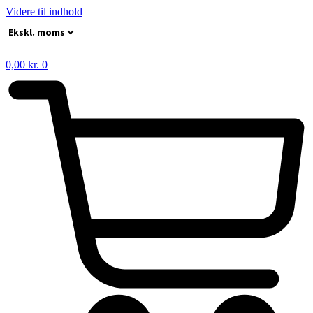
Videre til indhold
0,00
kr.
0