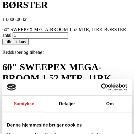
BØRSTER
13.000,00
kr.
60" SWEEPEX MEGA-BROOM 1,52 MTR, 11RK BØRSTER
antal
Tilføj til kurv
Redskaber og tilbehør
60″ SWEEPEX MEGA-
BROOM 1,52 MTR, 11RK
BØRSTER
Samtykke
Detaljer
Om
13.000,00
kr.
60" SWEEPEX MEGA-BROOM 1,52 MTR, 11RK BØRSTER
antal
Denne hjemmeside bruger cookies
Tilføj til kurv
Varenummer: MTSMB-600