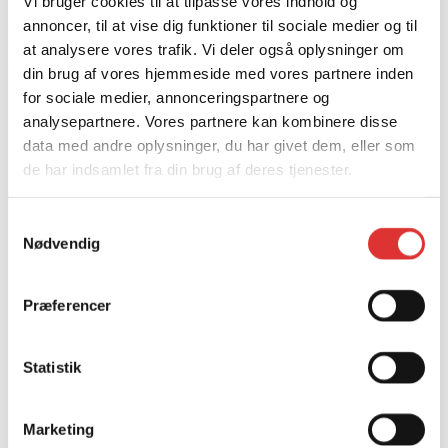
Vi bruger cookies til at tilpasse vores indhold og
annoncer, til at vise dig funktioner til sociale medier og til
Relaterede produkter
.
at analysere vores trafik. Vi deler også oplysninger om
din brug af vores hjemmeside med vores partnere inden
Rygblæser 8000E
for sociale medier, annonceringspartnere og
analysepartnere. Vores partnere kan kombinere disse
3.040,00
kr.
data med andre oplysninger, du har givet dem, eller som
de har indsamlet fra din brug af deres tjenester.
Samtykkevalg
Nødvendig
Præferencer
Statistik
Marketing