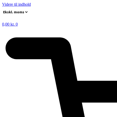
Videre til indhold
0,00
kr.
0