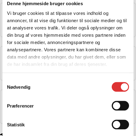
Denne hjemmeside bruger cookies
FRONTBOKS TIL 450/520/850/1000
Vi bruger cookies til at tilpasse vores indhold og
3.290,00
kr.
annoncer, til at vise dig funktioner til sociale medier og til
Læs mere
at analysere vores trafik. Vi deler også oplysninger om
din brug af vores hjemmeside med vores partnere inden
for sociale medier, annonceringspartnere og
analysepartnere. Vores partnere kan kombinere disse
IB FRONT KURV (UNIVERSAL)
data med andre oplysninger, du har givet dem, eller som
900,00
kr.
de har indsamlet fra din brug af deres tjenester.
Læs mere
Samtykkevalg
Nødvendig
BAG BOKS CFORCE 450/520/850/1000
3.199,00
kr.
Præferencer
Læs mere
Statistik
Vestvej 83, 9310 Vodskov