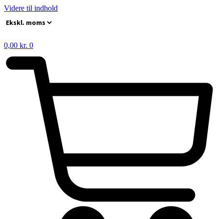
Videre til indhold
0,00
kr.
0