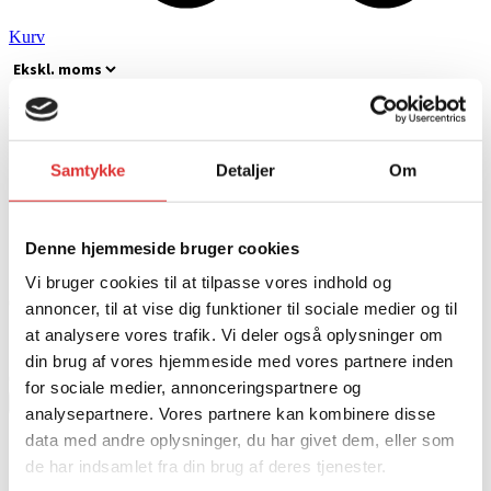
Kurv
Forside
/
ATV
/
Tilbehør
/
Afmonterede dæk
/ CF MOTO 26×8-14
Fordæk
Samtykke
Detaljer
Om
ATV
CF MOTO 26×8-14 Fordæk
Denne hjemmeside bruger cookies
Vi bruger cookies til at tilpasse vores indhold og
CF MOTO 26×8-14 fordæk til ATV fra CF MOTO
annoncer, til at vise dig funktioner til sociale medier og til
at analysere vores trafik. Vi deler også oplysninger om
1.562,40
kr.
din brug af vores hjemmeside med vores partnere inden
CF MOTO 26x8-14 Fordæk antal
for sociale medier, annonceringspartnere og
Tilføj til kurv
analysepartnere. Vores partnere kan kombinere disse
data med andre oplysninger, du har givet dem, eller som
CF MOTO
de har indsamlet fra din brug af deres tjenester.