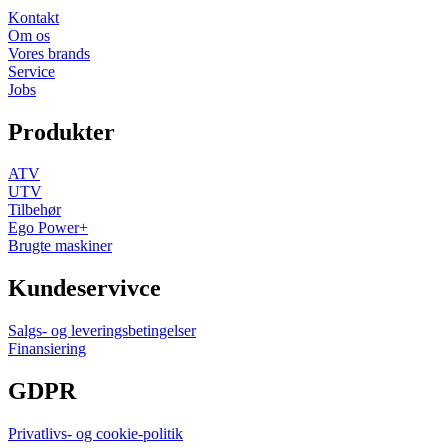
Kontakt
Om os
Vores brands
Service
Jobs
Produkter
ATV
UTV
Tilbehør
Ego Power+
Brugte maskiner
Kundeservivce
Salgs- og leveringsbetingelser
Finansiering
GDPR
Privatlivs- og cookie-politik