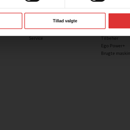
GENVEJE
PRODUKTER
Tillad valgte
Kontakt
ATV
Om os
UTV
Service
Tilbehør
Ego Power+
Brugte maski