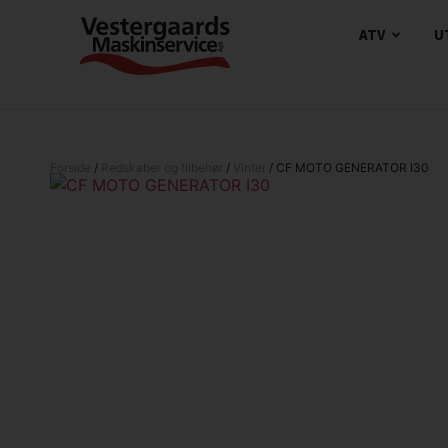
ATV
U
Forside
/
Redskaber og tilbehør
/
Vinter
/ CF MOTO GENERATOR I30