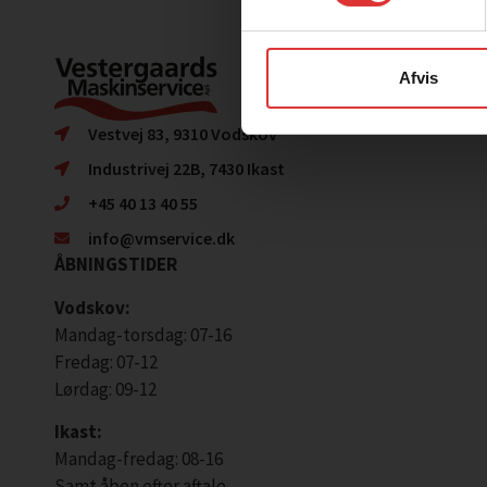
Afvis
Vestvej 83, 9310 Vodskov
Industrivej 22B, 7430 Ikast
+45 40 13 40 55
info@vmservice.dk
ÅBNINGSTIDER
Vodskov:
Mandag-torsdag: 07-16
Fredag: 07-12
Lørdag: 09-12
Ikast:
Mandag-fredag: 08-16
Samt åben efter aftale