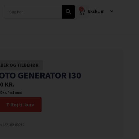
0
BER OG TILBEHØR
OTO GENERATOR I30
00
KR.
Tilføj til kurv
: 852100-00010