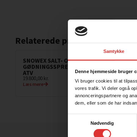
Relaterede produkter
.
Samtykke
SNOWEX SALT- OG
VALSE
GØDNINGSSPREDER TIL
LITER
Denne hjemmeside bruger c
ATV
9.700,0
19.800,00
kr.
Læs me
Vi bruger cookies til at tilpas
Læs mere
vores trafik. Vi deler også 
annonceringspartnere og anal
dem, eller som de har indsaml
Samtykkevalg
Nødvendig