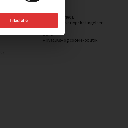
KUNDESERVIVCE
Tillad alle
Salgs- og leveringsbetingelser
GDPR
Privatlivs- og cookie-politik
ner