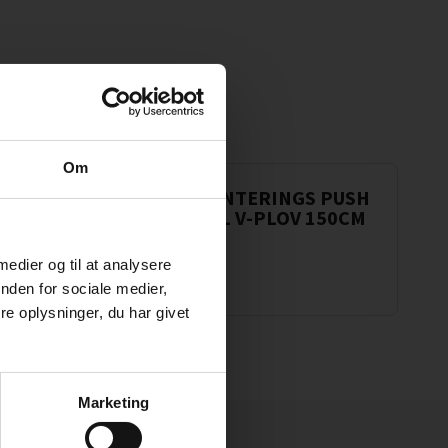
Om
LOV
FRONTMONTERINGS PUSH
BESLAG TIL V-PLOV 150CM
2.527,35
kr.
Læs mere
 medier og til at analysere
nden for sociale medier,
e oplysninger, du har givet
Marketing