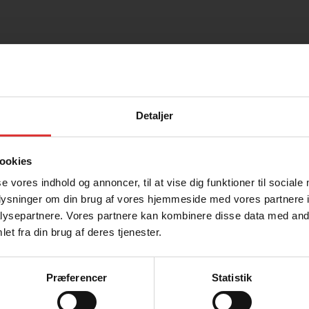
Detaljer
SPREDER SP 95 76
GUMMIBLAD TIL V-P
180 CM G2
ookies
0
kr.
577,68
kr.
re
Læs mere
se vores indhold og annoncer, til at vise dig funktioner til sociale
oplysninger om din brug af vores hjemmeside med vores partnere i
Jeg handler som
ysepartnere. Vores partnere kan kombinere disse data med andr
et fra din brug af deres tjenester.
Privatperson
Firma og EAN
Priser inkl. moms
Priser ekskl. moms
Præferencer
Statistik