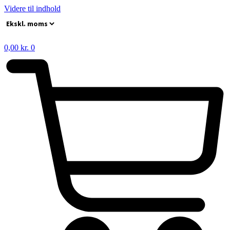
Videre til indhold
0,00
kr.
0