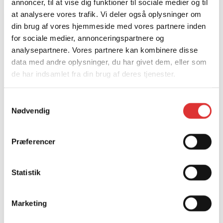
annoncer, til at vise dig funktioner til sociale medier og til
at analysere vores trafik. Vi deler også oplysninger om
din brug af vores hjemmeside med vores partnere inden
IRON BALTIC 360° SVINGTRÆK
for sociale medier, annonceringspartnere og
468,75
kr.
analysepartnere. Vores partnere kan kombinere disse
data med andre oplysninger, du har givet dem, eller som
de har indsamlet fra din brug af deres tjenester.
Samtykkevalg
Nødvendig
Præferencer
Statistik
Marketing