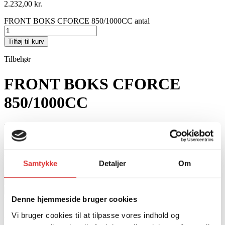
2.232,00
kr.
FRONT BOKS CFORCE 850/1000CC antal
Tilføj til kurv
Tilbehør
FRONT BOKS CFORCE
850/1000CC
Frontboks til 850/1000cc ATV. Har den perfekte konstruktion, og
passer godt på dine ting med metal lås og nøgle.
2.232,00
kr.
Samtykke
Detaljer
Om
FRONT BOKS CFORCE 850/1000CC antal
Tilføj til kurv
Denne hjemmeside bruger cookies
Varenummer: BW02-01006700
Vi bruger cookies til at tilpasse vores indhold og
Relaterede produkter
.