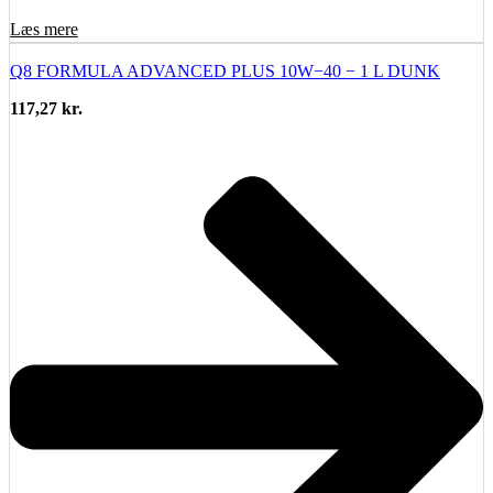
Læs mere
Q8 FORMULA ADVANCED PLUS 10W−40 − 1 L DUNK
117,27
kr.