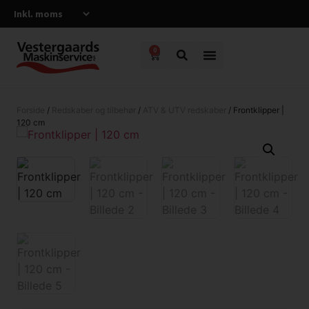
0
Forside
/
Redskaber og tilbehør
/
ATV & UTV redskaber
/ Frontklipper |
120 cm