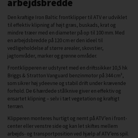
arbejdsbredde
Den kraftige Iron Baltic frontklipper til ATV er udviklet
til effektiv klipning af højt græs, buskads, krat og
mindre træer med en diameter på op til 100 mm. Med
en arbejdsbredde på 120 cm er den ideel til
vedligeholdelse af større arealer, skovstier,
jagtområder, marker og grønne områder.
Frontklipperen er udstyret med en driftssikker 10,5 hk
Briggs & Stratton Vanguard benzinmotor på 344 cm³,
som sikrer høj ydeevne og stabil drift under krævende
forhold. De 6 hærdede stålknive giver en effektiv og
ensartet klipning – selv i tæt vegetation og kraftigt
terræn.
Klipperen monteres hurtigt og nemt på ATV’en i front-
center eller venstre side og kan let skiftes mellem
arbejds- og transportposition ved hjælp af ATV’ens spil.