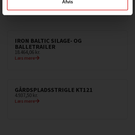
Afvis
Læs mere
IRON BALTIC SILAGE- OG
BALLETRAILER
18.464,06
kr.
Læs mere
GÅRDSPLADSSTRIGLE KT121
4.937,50
kr.
Læs mere