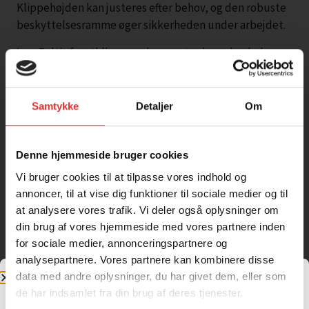
Klippehøjden kan justeres efter behov, og den robuste
beskyttelsesramme øger sikkerheden under arbejdet.
Iron Baltic frontklipperen har remtræk med enkel
koblingsfunktion og er udstyret med udkasterkanal for
optimal materialehåndtering. Produktet er produceret
af Iron Baltic i Estland, EU, og er udviklet til hårdt og
Samtykke
Detaljer
Om
professionelt brug.
Til montering kræves en modelspecifik eller universel
Denne hjemmeside bruger cookies
Iron Baltic mid-mount adapter, som købes separat. Det
Vi bruger cookies til at tilpasse vores indhold og
anbefales desuden at anvende affjedrings-
annoncer, til at vise dig funktioner til sociale medier og til
låse/fjederlåse for at aflaste ATV’ens forhjulsophæng
at analysere vores trafik. Vi deler også oplysninger om
under transport.
din brug af vores hjemmeside med vores partnere inden
Specifikationer:
for sociale medier, annonceringspartnere og
analysepartnere. Vores partnere kan kombinere disse
Arbejdsbredde: 1200 mm
data med andre oplysninger, du har givet dem, eller som
Motor: 10,5 hk Briggs & Stratton Vanguard
de har indsamlet fra din brug af deres tjenester.
Klippekapacitet: Op til 100 mm træ og buske