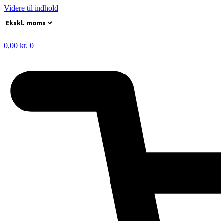
Videre til indhold
0,00
kr.
0