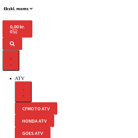
0,00
kr.
0
ATV
CFMOTO ATV
HONDA ATV
GOES ATV