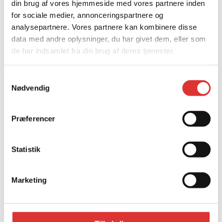
din brug af vores hjemmeside med vores partnere inden
for sociale medier, annonceringspartnere og
analysepartnere. Vores partnere kan kombinere disse
data med andre oplysninger, du har givet dem, eller som
de har indsamlet fra din brug af deres tjenester.
Samtykkevalg
Relaterede produkter
.
Nødvendig
Præferencer
Statistik
Marketing