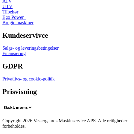
ATV
UTV
Tilbehør
Ego Power+
Brugte maskiner
Kundeservivce
Salgs- og leveringsbetingelser
Finansiering
GDPR
Privatlivs- og cookie-politik
Prisvisning
Copyright 2026 Vestergaards Maskinservice APS. Alle rettigheder
forbeholdes.