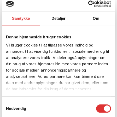
Kultivator til fjernelse af ukrudt og blanding af jord før plantning. 6
stk. pakning. Arbejdsbredde på 1450 mm. Dette er også en del af
monterings systemet. Nemt og hurtig skift af redskaber.
Samtykke
Detaljer
Om
1.743,00
kr.
HARVE TIL MONTERINGS FÆSTE antal
Denne hjemmeside bruger cookies
Tilføj til kurv
Vi bruger cookies til at tilpasse vores indhold og
Redskaber og tilbehør
annoncer, til at vise dig funktioner til sociale medier og til
at analysere vores trafik. Vi deler også oplysninger om
HARVE TIL MONTERINGS
din brug af vores hjemmeside med vores partnere inden
FÆSTE
for sociale medier, annonceringspartnere og
analysepartnere. Vores partnere kan kombinere disse
data med andre oplysninger, du har givet dem, eller som
Kultivator til fjernelse af ukrudt og blanding af jord før plantning. 6
de har indsamlet fra din brug af deres tjenester.
stk. pakning. Arbejdsbredde på 1450 mm. Dette er også en del af
monterings systemet. Nemt og hurtig skift af redskaber.
Samtykkevalg
1.743,00
kr.
Nødvendig
HARVE TIL MONTERINGS FÆSTE antal