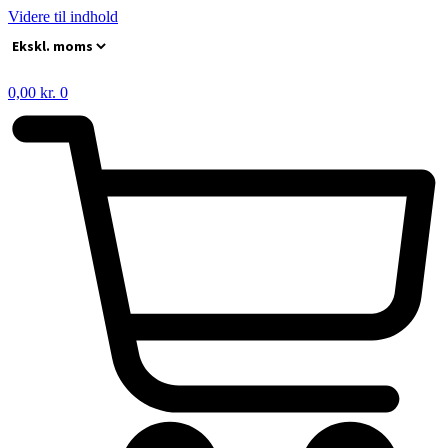
Videre til indhold
0,00
kr.
0