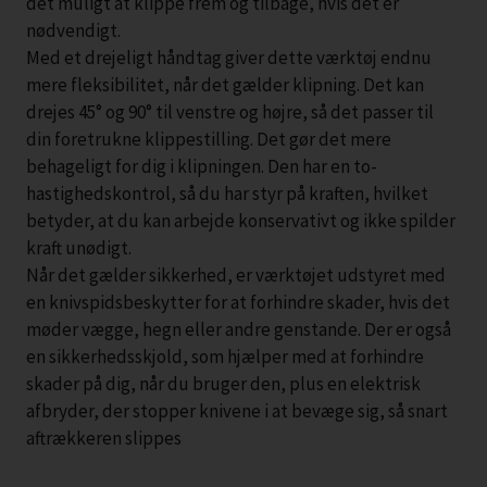
det muligt at klippe frem og tilbage, hvis det er
nødvendigt.
Med et drejeligt håndtag giver dette værktøj endnu
mere fleksibilitet, når det gælder klipning. Det kan
drejes 45° og 90° til venstre og højre, så det passer til
din foretrukne klippestilling. Det gør det mere
behageligt for dig i klipningen. Den har en to-
hastighedskontrol, så du har styr på kraften, hvilket
betyder, at du kan arbejde konservativt og ikke spilder
kraft unødigt.
Når det gælder sikkerhed, er værktøjet udstyret med
en knivspidsbeskytter for at forhindre skader, hvis det
møder vægge, hegn eller andre genstande. Der er også
en sikkerhedsskjold, som hjælper med at forhindre
skader på dig, når du bruger den, plus en elektrisk
afbryder, der stopper knivene i at bevæge sig, så snart
aftrækkeren slippes