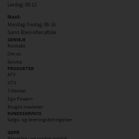
Lørdag: 09-12
Ikast:
Mandag-fredag: 08-16
Samt åben efter aftale
GENVEJE
Kontakt
Om os
Service
PRODUKTER
ATV
UTV
Tilbehør
Ego Power+
Brugte maskiner
KUNDESERVIVCE
Salgs- og leveringsbetingelser
GDPR
Privatlivs- og cookie-politik