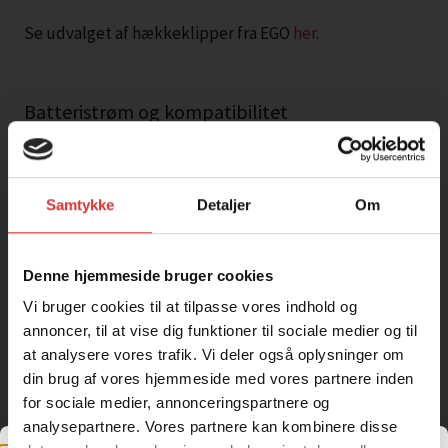
Se udvalget af hækkeklipper fra EGO
her
.
Batteristrøm og kompatibilitet
Leverer den kraft, du har brug for, til ethvert job. EGOs
56V ARC Lithium™-batteri er et teknisk vidunder, der
overgår konkurrenterne på alle niveauer. Alle vores 56V
Samtykke
Detaljer
Om
ARC Lithium™-batterier kan udskiftes på tværs af hele
EGO’s batteriserie – så der er et batteri til ethvert
værktøj og enhver opgave.
Denne hjemmeside bruger cookies
Vi bruger cookies til at tilpasse vores indhold og
Holdbarhed og ydeevne
annoncer, til at vise dig funktioner til sociale medier og til
Som en moden, markedsledende virksomhed og en del
at analysere vores trafik. Vi deler også oplysninger om
din brug af vores hjemmeside med vores partnere inden
af Chervon Group er EGO stolte af deres bedste praksis.
for sociale medier, annonceringspartnere og
De sikrer, at deres produkter er af den højest mulige
analysepartnere. Vores partnere kan kombinere disse
standard. Faktisk er de så sikre på kvaliteten og