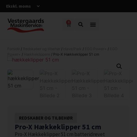
0
Forside
/
Redskaber og tilbehør
/
Have/Park
/
EGO Power+
/
EGO
Power+
/
Hækkeklippere
/ Pro-X Hækkeklipper 51 cm
REDSKABER OG TILBEHØR
Pro-X Hækkeklipper 51 cm
Pro-X Hækkeklipper 51 cm batteridrevet