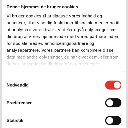
førende garantier for værktøjer og batterier, der købes af
Denne hjemmeside bruger cookies
professionelle og private brugere.
Vi bruger cookies til at tilpasse vores indhold og
Miljøvenlighed
annoncer, til at vise dig funktioner til sociale medier og til
at analysere vores trafik. Vi deler også oplysninger om
Hos EGO tænkes der over ydeevne. Vores eksperter er utrættelige i
deres stræben efter at innovere værktøjer til en bedre verden. EGO’s
din brug af vores hjemmeside med vores partnere inden
56V ARC Lithium™-batterier er ikke kun bedre end brændstof, de
for sociale medier, annonceringspartnere og
er også bedre for miljøet. Hjælp os med at føre Europa ind i en
analysepartnere. Vores partnere kan kombinere disse
batteridrevet fremtid, og engager dig i den smartere, grønnere måde
at arbejde udendørs på.
data med andre oplysninger, du har givet dem, eller som
de har indsamlet fra din brug af deres tjenester.
Redskaber og tilbehør
Professionel-X
Samtykkevalg
Nødvendig
Trimmer/Buskrydder
Præferencer
EGOs Professionel-X trimmer/buskrydder er stærke og kraftfulde og
er designet til professionelle haveplejere, anlægsgartnere og
specialister.
Statistik
2.640,00
kr.