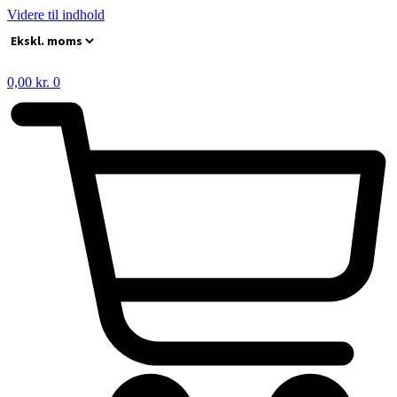
Videre til indhold
0,00
kr.
0