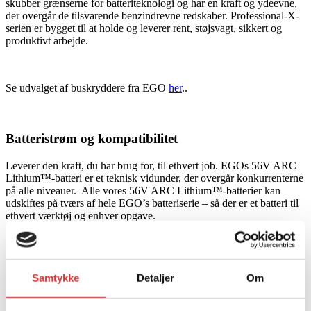
skubber grænserne for batteriteknologi og har en kraft og ydeevne,
der overgår de tilsvarende benzindrevne redskaber. Professional-X-
serien er bygget til at holde og leverer rent, støjsvagt, sikkert og
produktivt arbejde.
Se udvalget af buskryddere fra EGO
her
..
Batteristrøm og kompatibilitet
Leverer den kraft, du har brug for, til ethvert job. EGOs 56V ARC
Lithium™-batteri er et teknisk vidunder, der overgår konkurrenterne
på alle niveauer. Alle vores 56V ARC Lithium™-batterier kan
udskiftes på tværs af hele EGO’s batteriserie – så der er et batteri til
ethvert værktøj og enhver opgave.
Holdbarhed og ydeevne
Som en moden, markedsledende virksomhed og en del af Chervon
Samtykke
Detaljer
Om
Group er EGO stolte af deres bedste praksis. De sikrer, at deres
produkter er af den højest mulige standard. Faktisk er de så sikre på
kvaliteten og ydeevnen af deres værktøjer, at vi tilbyder branchens