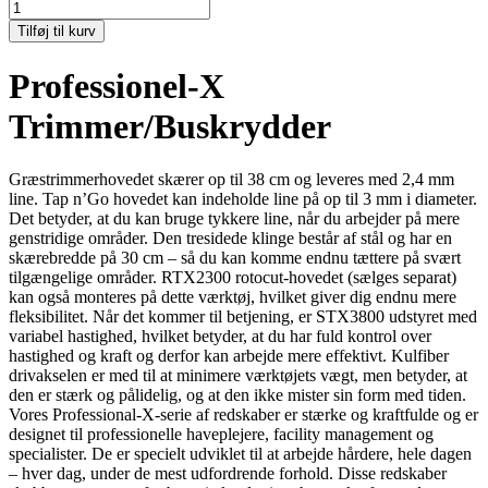
Tilføj til kurv
Professionel-X
Trimmer/Buskrydder
Græstrimmerhovedet skærer op til 38 cm og leveres med 2,4 mm
line. Tap n’Go hovedet kan indeholde line på op til 3 mm i diameter.
Det betyder, at du kan bruge tykkere line, når du arbejder på mere
genstridige områder. Den tresidede klinge består af stål og har en
skærebredde på 30 cm – så du kan komme endnu tættere på svært
tilgængelige områder. RTX2300 rotocut-hovedet (sælges separat)
kan også monteres på dette værktøj, hvilket giver dig endnu mere
fleksibilitet. Når det kommer til betjening, er STX3800 udstyret med
variabel hastighed, hvilket betyder, at du har fuld kontrol over
hastighed og kraft og derfor kan arbejde mere effektivt. Kulfiber
drivakselen er med til at minimere værktøjets vægt, men betyder, at
den er stærk og pålidelig, og at den ikke mister sin form med tiden.
Vores Professional-X-serie af redskaber er stærke og kraftfulde og er
designet til professionelle haveplejere, facility management og
specialister. De er specielt udviklet til at arbejde hårdere, hele dagen
– hver dag, under de mest udfordrende forhold. Disse redskaber