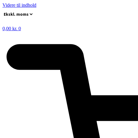
Videre til indhold
0,00
kr.
0