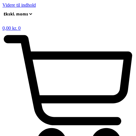
Videre til indhold
0,00
kr.
0