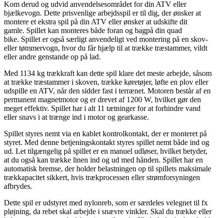
Kom derud og udvid anvendelsesområdet for din ATV eller
bjælkevogn. Dette prisvenlige arbejdsspil er til dig, der ønsker at
montere et ekstra spil på din ATV eller ønsker at udskifte dit
gamle. Spillet kan monteres både foran og bagpå din quad
bike. Spillet er også særligt anvendeligt ved montering på en skov-
eller tømmervogn, hvor du får hjælp til at trække træstammer, vildt
eller andre genstande op på lad.
Med 1134 kg trækkraft kan dette spil klare det meste arbejde, såsom
at trække træstammer i skoven, trække køretøjer, løfte en plov eller
udspille en ATV, når den sidder fast i terrænet. Motoren består af en
permanent magnetmotor og er drevet af 1200 W, hvilket gør den
meget effektiv. Spillet har i alt 11 tætninger for at forhindre vand
eller snavs i at trænge ind i motor og gearkasse.
Spillet styres nemt via en kablet kontrolkontakt, der er monteret på
styret. Med denne betjeningskontakt styres spillet nemt både ind og
ud. Let tilgængelig på spillet er en manuel udløser, hvilket betyder,
at du også kan trække linen ind og ud med hånden. Spillet har en
automatisk bremse, der holder belastningen op til spillets maksimale
trækkapacitet sikkert, hvis trækprocessen eller strømforsyningen
afbrydes.
Dette spil er udstyret med nylonreb, som er særdeles velegnet til fx
pløjning, da rebet skal arbejde i snævre vinkler. Skal du trække eller