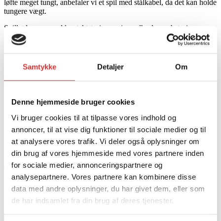
løfte meget tungt, anbefaler vi et spil med stålkabel, da det kan holde
tungere vægt.
Spillet leveres med kontaktstyring, universalbeslag, rebstyring,
kabling, nylonreb og krog.
Samtykke
Detaljer
Om
Priser er excl. moms og levering. Der tages forbehold for prisændringer og trykfejl.
Denne hjemmeside bruger cookies
ATV
Vi bruger cookies til at tilpasse vores indhold og
annoncer, til at vise dig funktioner til sociale medier og til
SPIL ARTRAX 2500 NYLON
at analysere vores trafik. Vi deler også oplysninger om
din brug af vores hjemmeside med vores partnere inden
Artrax 2500 Spil med nylonreb Med dens 1134 kg trækkræft er det
for sociale medier, annonceringspartnere og
en god arbejdsmakker til de fleste tunge ting i fx. skoven til
træstammer.
analysepartnere. Vores partnere kan kombinere disse
data med andre oplysninger, du har givet dem, eller som
1.950,00
kr.
de har indsamlet fra din brug af deres tjenester.
SPIL ARTRAX 2500 NYLON antal
Tilføj til kurv