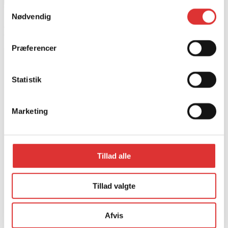
Samtykkevalg
Varenummer: BW17-0251
Nødvendig
Relaterede produkter
.
Præferencer
SPILMONTERING TIL CFORCE 850/1000
1.095,00
kr.
Statistik
Marketing
Tillad alle
Tillad valgte
Afvis