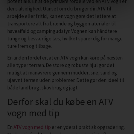
potentiale. En af de primære fordele ved en ATV vogn er
dens alsidighed. Uanset om du bruger din ATV til
arbejde eller fritid, kan en vogn gøre det lettere at
transportere alt fra brænde og byggematerialer til
haveaffald og campingudstyr. Vognen kan håndtere
tunge og besværlige læs, hvilket sparer dig for mange
ture frem og tilbage.
En anden fordel er, at en ATV vogn kan køre på næsten
alle typer terræn. De store og robuste hjul gør det
muligt at manøvrere gennem mudder, sne, sand og
ujævnt terræn uden problemer. Dette gør den ideel til
både landbrug, skovbrug og jagt.
Derfor skal du købe en ATV
vogn med tip
En
ATV vogn med tip
er en yderst praktisk opgradering.