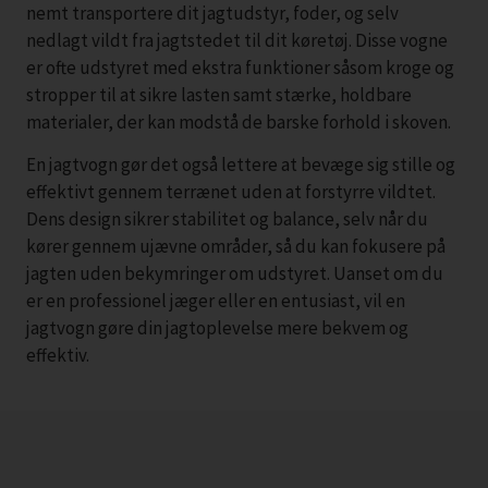
nemt transportere dit jagtudstyr, foder, og selv
nedlagt vildt fra jagtstedet til dit køretøj. Disse vogne
er ofte udstyret med ekstra funktioner såsom kroge og
stropper til at sikre lasten samt stærke, holdbare
materialer, der kan modstå de barske forhold i skoven.
En jagtvogn gør det også lettere at bevæge sig stille og
effektivt gennem terrænet uden at forstyrre vildtet.
Dens design sikrer stabilitet og balance, selv når du
kører gennem ujævne områder, så du kan fokusere på
jagten uden bekymringer om udstyret. Uanset om du
er en professionel jæger eller en entusiast, vil en
jagtvogn gøre din jagtoplevelse mere bekvem og
effektiv.