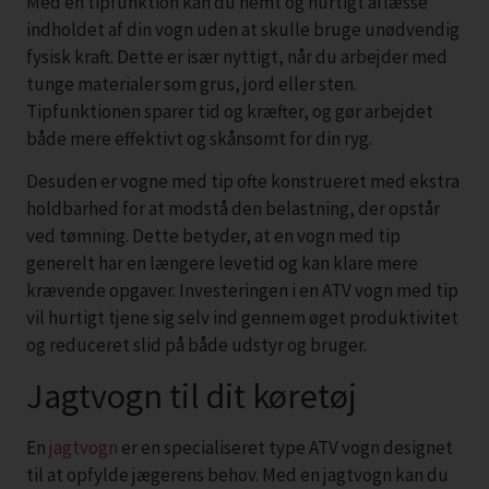
Med en tipfunktion kan du nemt og hurtigt aflæsse
indholdet af din vogn uden at skulle bruge unødvendig
fysisk kraft. Dette er især nyttigt, når du arbejder med
tunge materialer som grus, jord eller sten.
Tipfunktionen sparer tid og kræfter, og gør arbejdet
både mere effektivt og skånsomt for din ryg.
Desuden er vogne med tip ofte konstrueret med ekstra
holdbarhed for at modstå den belastning, der opstår
ved tømning. Dette betyder, at en vogn med tip
generelt har en længere levetid og kan klare mere
krævende opgaver. Investeringen i en ATV vogn med tip
vil hurtigt tjene sig selv ind gennem øget produktivitet
og reduceret slid på både udstyr og bruger.
Jagtvogn til dit køretøj
En
jagtvogn
er en specialiseret type ATV vogn designet
til at opfylde jægerens behov. Med en jagtvogn kan du