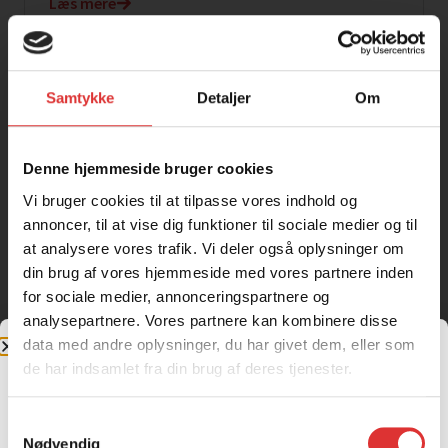
Læs mere
Samtykke
Detaljer
Om
ATV VOGN UT 1600
13.900,00
kr.
Læs mere
Denne hjemmeside bruger cookies
Vi bruger cookies til at tilpasse vores indhold og
annoncer, til at vise dig funktioner til sociale medier og til
at analysere vores trafik. Vi deler også oplysninger om
din brug af vores hjemmeside med vores partnere inden
ATV WAGON UT 800 ATV VOGN
for sociale medier, annonceringspartnere og
7.500,00
kr.
analysepartnere. Vores partnere kan kombinere disse
Læs mere
data med andre oplysninger, du har givet dem, eller som
de har indsamlet fra din brug af deres tjenester.
Samtykkevalg
Jeg handler som
Nødvendig