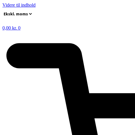
Videre til indhold
0,00
kr.
0