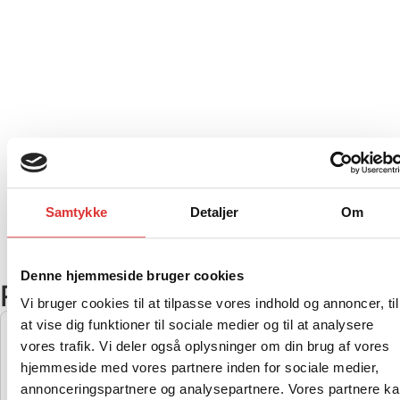
Samtykke
Detaljer
Om
Denne hjemmeside bruger cookies
Relaterede produkter
.
Vi bruger cookies til at tilpasse vores indhold og annoncer, til
at vise dig funktioner til sociale medier og til at analysere
vores trafik. Vi deler også oplysninger om din brug af vores
LAD INSATS TIL SKOVVOGN IB1200
hjemmeside med vores partnere inden for sociale medier,
6.972,00
kr.
annonceringspartnere og analysepartnere. Vores partnere k
Læs mere