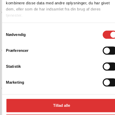
kombinere disse data med andre oplysninger, du har givet
dem, eller som de har indsamlet fra din brug af deres
tjenester.
LOGIC MINITRAILER 1.5M MED BAGLÅGE
Samtykkevalg
12.900,00
kr.
Nødvendig
Læs mere
Præferencer
ATV JAGTVOGN
Statistik
19.000,00
kr.
Læs mere
Marketing
ATV WAGON UT 800 ATV VOGN
Tillad alle
7.500,00
kr.
Læs mere