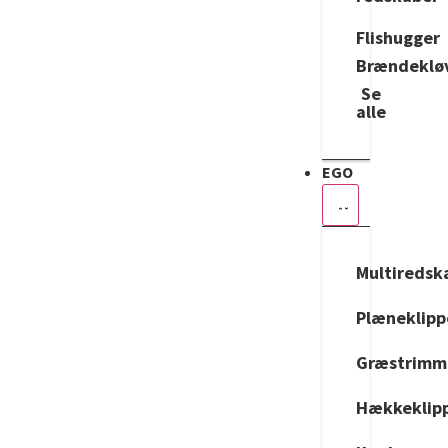
Flishugger
Brændeklø
Se
alle
EGO
Multiredsk
Plæneklipp
Græstrimm
Hækkeklip