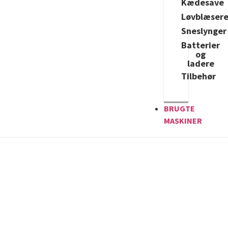
Kædesave
Løvblæser
Sneslynger
Batterier
og
ladere
Tilbehør
BRUGTE
MASKINER