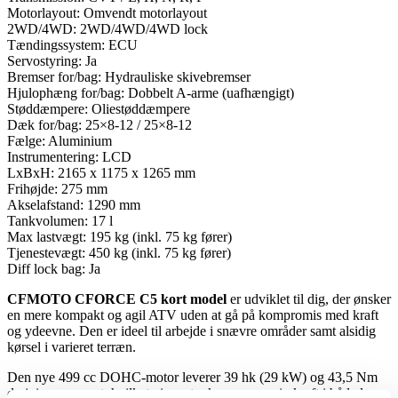
Motorlayout: Omvendt motorlayout
2WD/4WD: 2WD/4WD/4WD lock
Tændingssystem: ECU
Servostyring: Ja
Bremser for/bag: Hydrauliske skivebremser
Hjulophæng for/bag: Dobbelt A-arme (uafhængigt)
Støddæmpere: Oliestøddæmpere
Dæk for/bag: 25×8-12 / 25×8-12
Fælge: Aluminium
Instrumentering: LCD
LxBxH: 2165 x 1175 x 1265 mm
Frihøjde: 275 mm
Akselafstand: 1290 mm
Tankvolumen: 17 l
Max lastvægt: 195 kg (inkl. 75 kg fører)
Tjenestevægt: 450 kg (inkl. 75 kg fører)
Diff lock bag: Ja
CFMOTO CFORCE C5 kort model
er udviklet til dig, der ønsker
en mere kompakt og agil ATV uden at gå på kompromis med kraft
og ydeevne. Den er ideel til arbejde i snævre områder samt alsidig
kørsel i varieret terræn.
Den nye 499 cc DOHC-motor leverer 39 hk (29 kW) og 43,5 Nm
drejningsmoment, hvilket giver stærk og responsiv kraft i både lave