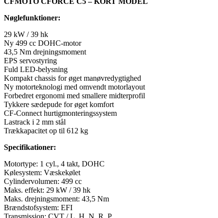
CFMOTO CFORCE C5 – KORT MODEL
Nøglefunktioner:
29 kW / 39 hk
Ny 499 cc DOHC-motor
43,5 Nm drejningsmoment
EPS servostyring
Fuld LED-belysning
Kompakt chassis for øget manøvredygtighed
Ny motorteknologi med omvendt motorlayout
Forbedret ergonomi med smallere midterprofil
Tykkere sædepude for øget komfort
CF-Connect hurtigmonteringssystem
Lastrack i 2 mm stål
Trækkapacitet op til 612 kg
Specifikationer:
Motortype: 1 cyl., 4 takt, DOHC
Kølesystem: Væskekølet
Cylindervolumen: 499 cc
Maks. effekt: 29 kW / 39 hk
Maks. drejningsmoment: 43,5 Nm
Brændstofsystem: EFI
Transmission: CVT / L, H, N, R, P