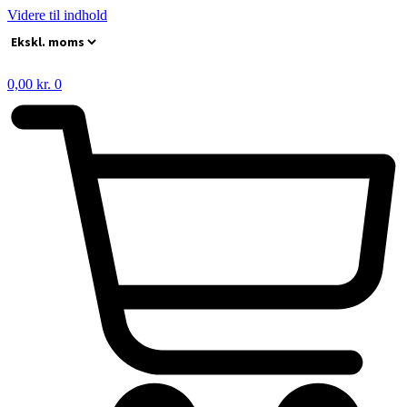
Videre til indhold
0,00
kr.
0