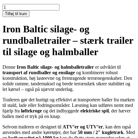
IRON
BALTIC
Tilføj til kurv
SILAGE-
OG
Iron Baltic silage- og
BALLETRAILER
antal
rundballetrailer – stærk trailer
til silage og halmballer
Denne
Iron Baltic silage- og halmballetrailer
er udviklet til
transport af rundballer og ensilage
og kombinerer robust
konstruktion, høj lasteevne og fremragende terrænegenskaber. Den
solide ramme, tandemaksel og brede terrændæk sikrer stabilitet og
let kørsel – også på ujævnt underlag.
Traileren gør det hurtigt og effektivt at transportere baller fra marken
til stald, lade eller fodringsområder. Læsning kan udføres nemt med
hjælp fra
løftekroge
og det indbyggede
elektriske spil
, der hæver
ballen med et tryk på en knap.
Selvom traileren er designet til
ATV’er og UTV’er
, kan den også
anvendes med andre køretøjer, der har
50 mm / 2″ kugletræk
. Med
en
lastkapacitet på 1000 kg
kan du flytte store mængder uden at