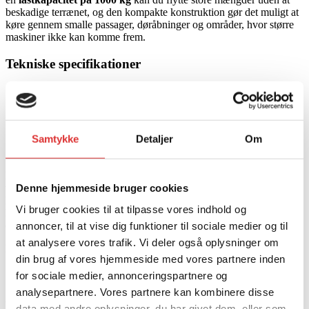
beskadige terrænet, og den kompakte konstruktion gør det muligt at
køre gennem smalle passager, døråbninger og områder, hvor større
maskiner ikke kan komme frem.
Tekniske specifikationer
Materiale:
Pulverlakeret stål
Dimensioner:
L 2665 mm x B 1625 mm x H 1185 mm
Dæk:
22×11-8 all terrain
Lastkapacitet:
1000 kg
Samtykke
Detaljer
Om
Vægt:
175 kg
Spil:
Elektrisk spil (2500 lbs) med fjernbetjening
Denne
silage- og halmballetrailer fra Iron Baltic
er det perfekte
Denne hjemmeside bruger cookies
valg til
landbrug, stutterier og maskinstationer
, der har behov for
hurtig og sikker håndtering af baller. Kombinationen af
stærk
Vi bruger cookies til at tilpasse vores indhold og
konstruktion, høj stabilitet og brugervenlig betjening
gør den til
en pålidelig hjælp i det daglige arbejde – året rundt.
annoncer, til at vise dig funktioner til sociale medier og til
at analysere vores trafik. Vi deler også oplysninger om
Redskaber og tilbehør
din brug af vores hjemmeside med vores partnere inden
for sociale medier, annonceringspartnere og
IRON BALTIC SILAGE- OG
analysepartnere. Vores partnere kan kombinere disse
BALLETRAILER
data med andre oplysninger, du har givet dem, eller som