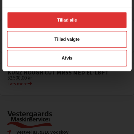
Tillad alle
QUAD-X RIVENET 120 CM
5.666,00
kr.
Tillad valgte
Læs mere
Afvis
KUNZ ROUGH CUT MR55 MED EL-LØFT
52.500,00
kr.
Læs mere
Vestvej 83, 9310 Vodskov