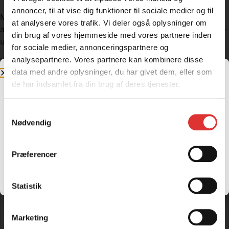
underlag
annoncer, til at vise dig funktioner til sociale medier og til
Med en KT112 gårdspladsrive får du et effektiv redskab til
at analysere vores trafik. Vi deler også oplysninger om
at holde dine udendørsarealer pæne, jævne og velholdte –
din brug af vores hjemmeside med vores partnere inden
uden besværlig manuelt arbejde.
for sociale medier, annonceringspartnere og
analysepartnere. Vores partnere kan kombinere disse
Kuglekobling kan tilkøbes: + 280,- ekskl. moms
data med andre oplysninger, du har givet dem, eller som
Sidefløje til model kan tilkøbes: + 1.650,- ekskl. moms
de har indsamlet fra din brug af deres tjenester.
Elektrisk løft kan tilkøbes: + 2.700,- ekskl. moms
Relaterede produkter
.
Samtykkevalg
Jeg handler som
Nødvendig
KUHN SPRØJTE | EVOLIS Q80 | 4 M BOM
Privatperson
Firma og
19.900,00
kr.
EAN
Priser inkl. moms
Læs mere
Præferencer
Priser ekskl. moms
Statistik
QUAD-X RIVENET 180 CM
7.948,00
kr.
Marketing
Læs mere