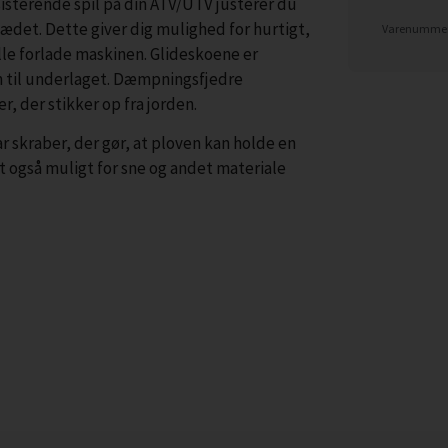
isterende spil på din ATV/UTV justerer du
ædet. Dette giver dig mulighed for hurtigt,
Varenummer
lle forlade maskinen. Glideskoene er
n til underlaget. Dæmpningsfjedre
r, der stikker op fra jorden.
 skraber, der gør, at ploven kan holde en
t også muligt for sne og andet materiale