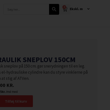
0
AULIK SNEPLOV 150CM
k sneplov på 150 cm. gør snerydningen til en leg.
 el-hydrauliske cylindre kan du styre vinklerne på
at stig af ATVen.
,00
KR.
Tilføj til kurv