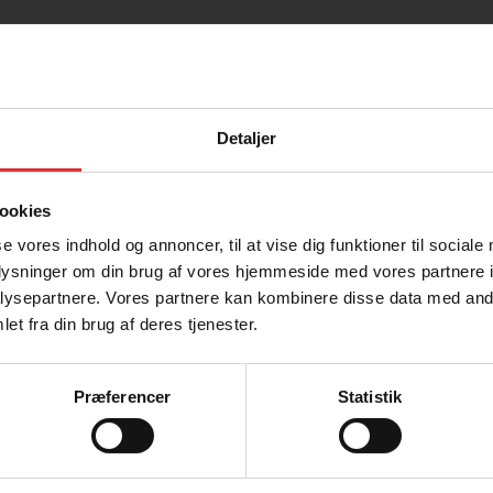
Detaljer
ookies
se vores indhold og annoncer, til at vise dig funktioner til sociale
oplysninger om din brug af vores hjemmeside med vores partnere i
Jeg handler som
ysepartnere. Vores partnere kan kombinere disse data med andr
et fra din brug af deres tjenester.
Privatperson
Firma og EAN
for prisændringer og trykfejl.
Priser inkl. moms
Priser ekskl. moms
Præferencer
Statistik