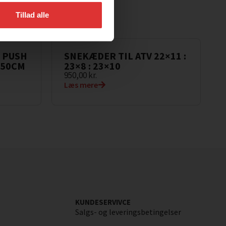
Tillad alle
 PUSH
SNEKÆDER TIL ATV 22×11 :
150CM
23×8 : 23×10
950,00
kr.
Læs mere
KUNDESERVIVCE
Salgs- og leveringsbetingelser