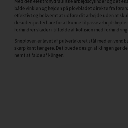
Med den elektrohydrauliske arbejdscylinder og det eks
både vinklen og højden på plovbladet direkte fra førers
effektivt og bekvemt at udføre dit arbejde uden at sku
desuden justerbare for at kunne tilpasse arbejdshøjde
forhindrer skader i tilfælde af kollision med forhindringe
Sneploven er lavet af pulverlakeret stål med en vendbar
skarp kant længere. Det buede design af klingen gør de
nemt at falde af klingen.