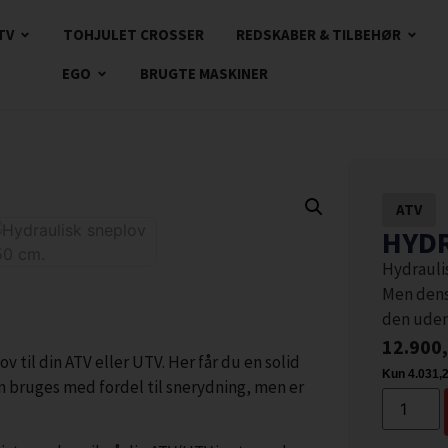
TV
TOHJULET CROSSER
REDSKABER & TILBEHØR
EGO
BRUGTE MASKINER
ATV
HYDR
Hydraulis
Men dens
den uden 
12.900
 til din ATV eller UTV. Her får du en solid
n bruges med fordel til snerydning, men er