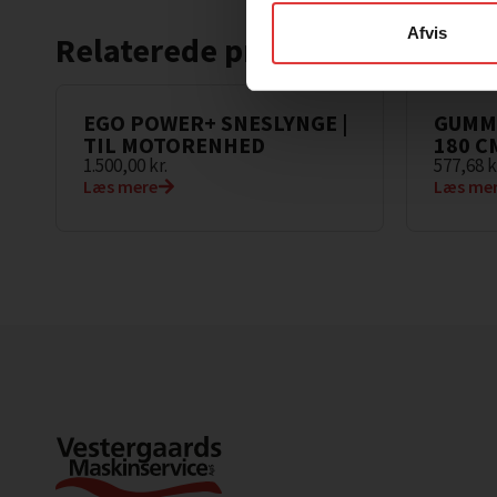
Afvis
Relaterede produkter
.
EGO POWER+ SNESLYNGE |
GUMMI
TIL MOTORENHED
180 C
1.500,00
kr.
577,68
k
Læs mere
Læs me