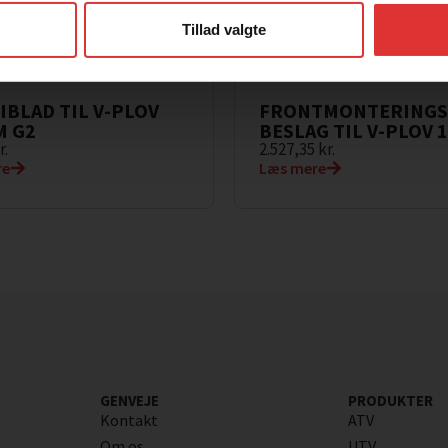
Tillad valgte
BLAD TIL V-PLOV
FRONTMONTERINGS
M G2
BESLAG TIL V-PLOV 
r.
2.527,35
kr.
re
Læs mere
GENVEJE
PRODUKTER
Kontakt
ATV
Om os
UTV