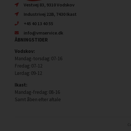
Vestvej 83, 9310 Vodskov
Industrivej 22B, 7430 Ikast
+45 40 13 40 55
info@vmservice.dk
ÅBNINGSTIDER
Vodskov:
Mandag-torsdag: 07-16
Fredag: 07-12
Lørdag: 09-12
Ikast:
Mandag-fredag: 08-16
Samt åben efter aftale
Co