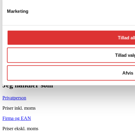
Søg
Marketing
Populære søgninger:
CFMOTO ATV
Tillad al
Kioti UTV
Tillad val
ATV redskaber
Afvis
Jeg handler som
Privatperson
Priser inkl. moms
Firma og EAN
Priser ekskl. moms