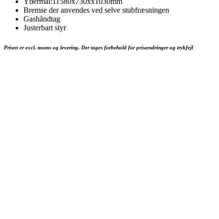
Ydermål:11580x730xx1030mm
Bremse der anvendes ved selve stubfræsningen
Gashåndtag
Justerbart styr
Prisen er excl. moms og levering. Der tages forbehold for prisændringer og trykfejl