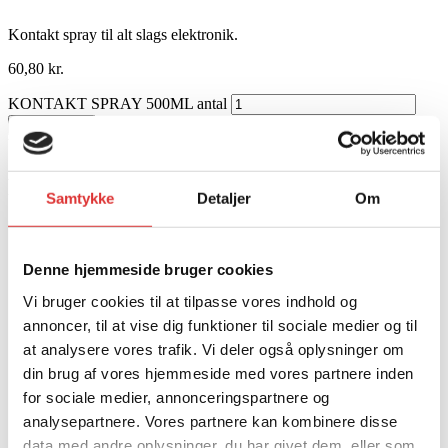
Kontakt spray til alt slags elektronik.
60,80
kr.
KONTAKT SPRAY 500ML antal
Tilføj til kurv
Varenummer: CO01500KR
Relaterede produkter
.
Samtykke
Detaljer
Om
KRAMP GLAS RENS 500ML
Denne hjemmeside bruger cookies
41,60
kr.
Vi bruger cookies til at tilpasse vores indhold og
annoncer, til at vise dig funktioner til sociale medier og til
at analysere vores trafik. Vi deler også oplysninger om
din brug af vores hjemmeside med vores partnere inden
for sociale medier, annonceringspartnere og
analysepartnere. Vores partnere kan kombinere disse
data med andre oplysninger, du har givet dem, eller som