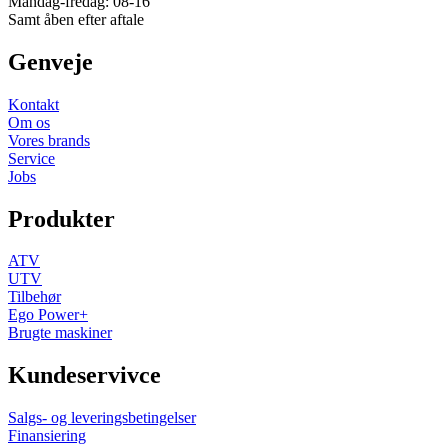
Mandag-fredag: 08-16
Samt åben efter aftale
Genveje
Kontakt
Om os
Vores brands
Service
Jobs
Produkter
ATV
UTV
Tilbehør
Ego Power+
Brugte maskiner
Kundeservivce
Salgs- og leveringsbetingelser
Finansiering