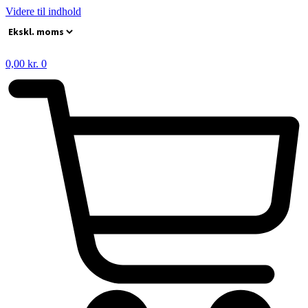
Videre til indhold
0,00
kr.
0