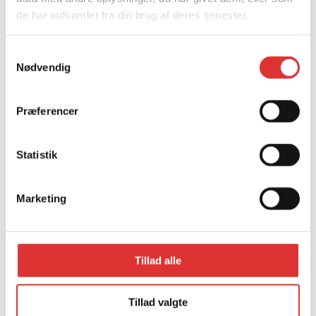
de har indsamlet fra din brug af deres tjenester.
Samtykkevalg
Nødvendig
Præferencer
Statistik
Marketing
Læs mere
Tillad alle
INDSPRØJTNINGS ADDITIV 150ML BENZIN
Tillad valgte
69,00
kr.