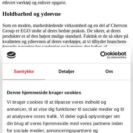
ethvert værktøj og enhver opgave.
Holdbarhed og ydeevne
Som en moden, markedsledende virksomhed og en del af Chervon
Group er EGO stolte af deres bedste praksis. De sikrer, at deres
produkter er af den højest mulige standard. Faktisk er de så sikre på
kvaliteten og ydeevnen af deres værktøjer, at vi tilbyder branchens
førende garantier for værktøjer og batterier, der købes af
professionelle og private brugere.
Miljøvenlighed
Samtykke
Detaljer
Om
Hos EGO tænkes der over ydeevne. Vores eksperter er utrættelige i
deres stræben efter at innovere værktøjer til en bedre verden. EGO’s
56V ARC Lithium™-batterier er ikke kun bedre end brændstof, de
er også bedre for miljøet. Hjælp os med at føre Europa ind i en
Denne hjemmeside bruger cookies
batteridrevet fremtid, og engager dig i den smartere, grønnere måde
Vi bruger cookies til at tilpasse vores indhold og
at arbejde udendørs på.
annoncer, til at vise dig funktioner til sociale medier og til
Redskaber og tilbehør
at analysere vores trafik. Vi deler også oplysninger om
din brug af vores hjemmeside med vores partnere inden
Nexus Escape Power Invertor
for sociale medier, annonceringspartnere og