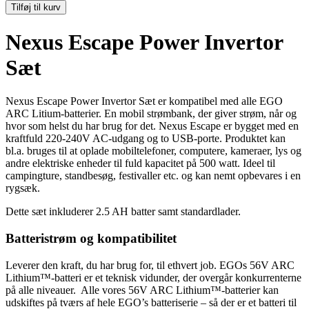
Tilføj til kurv
Nexus Escape Power Invertor
Sæt
Nexus Escape Power Invertor Sæt er kompatibel med alle EGO
ARC Litium-batterier. En mobil strømbank, der giver strøm, når og
hvor som helst du har brug for det. Nexus Escape er bygget med en
kraftfuld 220-240V AC-udgang og to USB-porte. Produktet kan
bl.a. bruges til at oplade mobiltelefoner, computere, kameraer, lys og
andre elektriske enheder til fuld kapacitet på 500 watt. Ideel til
campingture, standbesøg, festivaller etc. og kan nemt opbevares i en
rygsæk.
Dette sæt inkluderer 2.5 AH batter samt standardlader.
Batteristrøm og kompatibilitet
Leverer den kraft, du har brug for, til ethvert job. EGOs 56V ARC
Lithium™-batteri er et teknisk vidunder, der overgår konkurrenterne
på alle niveauer. Alle vores 56V ARC Lithium™-batterier kan
udskiftes på tværs af hele EGO’s batteriserie – så der er et batteri til