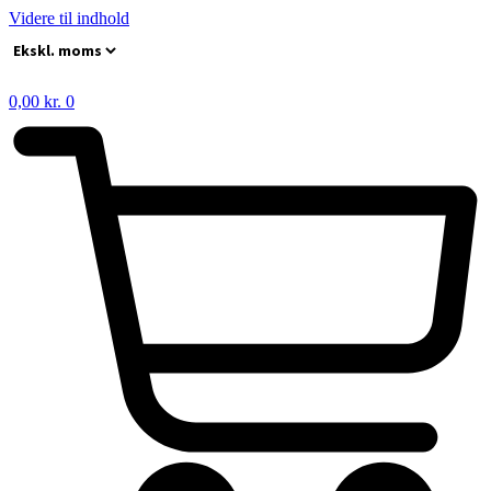
Videre til indhold
0,00
kr.
0