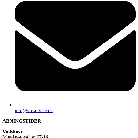
info@vmservice.dk
ÅBNINGSTIDER
Vodskov:
Mandag-torsdag: 07-16